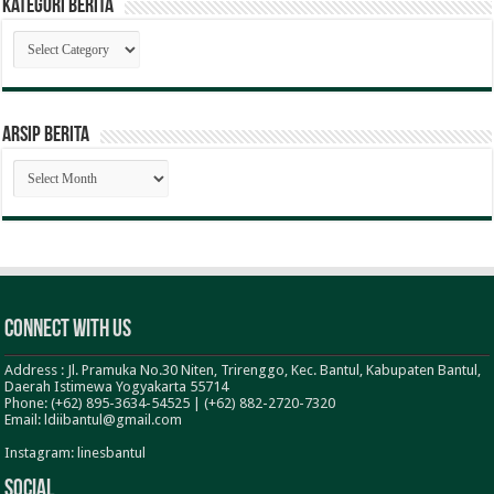
Kategori Berita
Kategori
Berita
ARSIP BERITA
ARSIP
BERITA
Connect With Us
Address : Jl. Pramuka No.30 Niten, Trirenggo, Kec. Bantul, Kabupaten Bantul,
Daerah Istimewa Yogyakarta 55714
Phone: (+62) 895-3634-54525 | (+62) 882-2720-7320
Email: ldiibantul@gmail.com
Instagram: linesbantul
Social