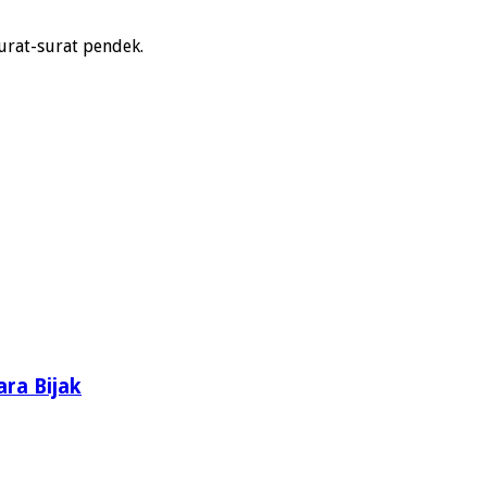
urat-surat pendek.
ara Bijak