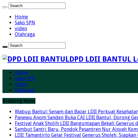
Home
Sako SPN
video
Olahraga
DPD LDII BANTUL L
Home
Sako SPN
video
Olahraga
Breaking News
Wabup Bantul: Senam dan Bazar LDII Perkuat Kesehata
Panewu Anom Sanden Buka CAI LDII Bantul, Dorong Ge
Festival Anak Sholih LDII Banguntapan Bekali Generus
Sambut Santri Baru, Pondok Pesantren Nur Aisyah Komi
LDII Tamantirto Gelar Festival Generus Sholeh, Siapkan