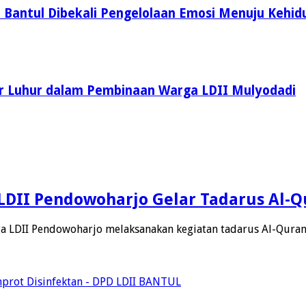
I Bantul Dibekali Pengelolaan Emosi Menuju Keh
r Luhur dalam Pembinaan Warga LDII Mulyodadi
DII Pendowoharjo Gelar Tadarus Al-Q
ga LDII Pendowoharjo melaksanakan kegiatan tadarus Al-Qura
mprot Disinfektan - DPD LDII BANTUL