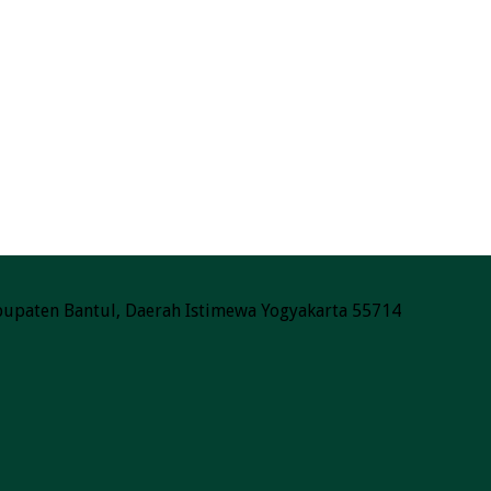
Kabupaten Bantul, Daerah Istimewa Yogyakarta 55714