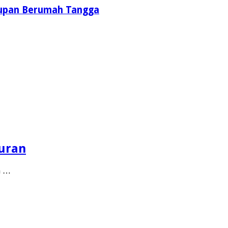
idupan Berumah Tangga
uran
n …