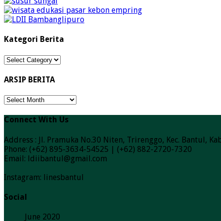
Kategori Berita
Kategori
Berita
ARSIP BERITA
ARSIP
BERITA
Connect With Us
Address : Jl. Pramuka No.30 Niten, Trirenggo, Kec. Bantul, 
Phone: (+62) 895-3634-54525 | (+62) 882-2720-7320
Email: ldiibantul@gmail.com
Instagram: linesbantul
Social
June 2020