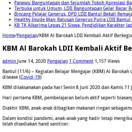
Panewu Banguntapan dan Sejumlah Tokoh Apresiasi Baza
Terbuka untuk Umum, LDII Banguntapan Gelar Bazar Rak
Bincang Pelajar Generus, DPD LDII Bantul Bekali Remaja
Healthy Inside Man: Ratusan Generus Putra LDII Bant
KB TK Alkarima Lepas 21 Siswa, Pendidikan Karakter Ja
Home
/
Pengajian
/
KBM Al Barokah LDII Kembali Aktif Berkegi
KBM Al Barokah LDII Kembali Aktif B
admin
June 14, 2020
Pengajian
1 Comment
1,157 Views
Bantul (11/6) – Kegiatan Belajar Mengajar (KBM) Al Barokah
disease (
Covid-19
).
KBM dilaksanakan pada hari Senin 8 Juni 2020 dan Kamis 11 J
Hari pertama KBM, pembelajaran belum aktif seperti biasanya
Diakhir KBM, anak-anak dibagikan makanan ringan sebagaima
Dalam kondisi pandemi, anak-anak yang hadir tetap mengikut
telah disediakan hand sanitizer.