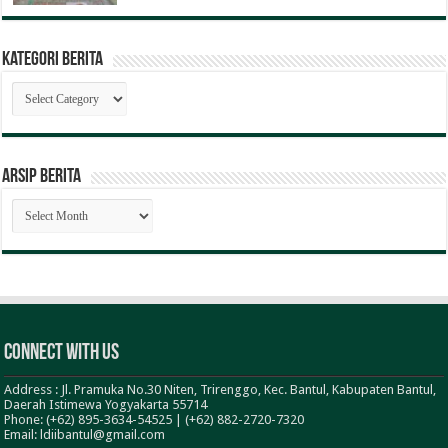
Kategori Berita
Kategori
Berita
ARSIP BERITA
ARSIP
BERITA
Connect With Us
Address : Jl. Pramuka No.30 Niten, Trirenggo, Kec. Bantul, Kabupaten Bantul,
Daerah Istimewa Yogyakarta 55714
Phone: (+62) 895-3634-54525 | (+62) 882-2720-7320
Email: ldiibantul@gmail.com