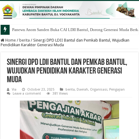
Panewu Anom Sanden Buka CAI LDII Bantul, Dorong Generasi Muda Berka
Home
/
berita
/
Sinergi DPD LDII Bantul dan Pemkab Bantul, Wujudkan
Pendidikan Karakter Generasi Muda
Sinergi DPD LDII Bantul dan Pemkab Bantul,
Wujudkan Pendidikan Karakter Generasi
Muda
Via
October 23, 2025
berita
,
Daerah
,
Organisasi
,
Pengajian
Leave a comment
381 Views