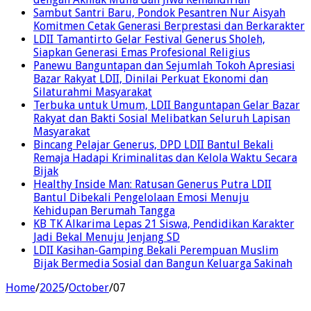
Sambut Santri Baru, Pondok Pesantren Nur Aisyah
Komitmen Cetak Generasi Berprestasi dan Berkarakter
LDII Tamantirto Gelar Festival Generus Sholeh,
Siapkan Generasi Emas Profesional Religius
Panewu Banguntapan dan Sejumlah Tokoh Apresiasi
Bazar Rakyat LDII, Dinilai Perkuat Ekonomi dan
Silaturahmi Masyarakat
Terbuka untuk Umum, LDII Banguntapan Gelar Bazar
Rakyat dan Bakti Sosial Melibatkan Seluruh Lapisan
Masyarakat
Bincang Pelajar Generus, DPD LDII Bantul Bekali
Remaja Hadapi Kriminalitas dan Kelola Waktu Secara
Bijak
Healthy Inside Man: Ratusan Generus Putra LDII
Bantul Dibekali Pengelolaan Emosi Menuju
Kehidupan Berumah Tangga
KB TK Alkarima Lepas 21 Siswa, Pendidikan Karakter
Jadi Bekal Menuju Jenjang SD
LDII Kasihan-Gamping Bekali Perempuan Muslim
Bijak Bermedia Sosial dan Bangun Keluarga Sakinah
Home
/
2025
/
October
/
07