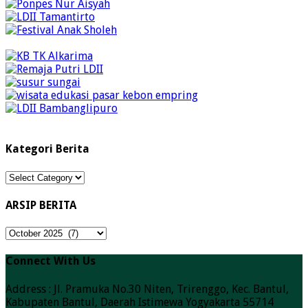
Kategori Berita
Kategori
Berita
ARSIP BERITA
ARSIP
BERITA
Connect With Us
Address : Jl. Pramuka No.30 Niten, Trirenggo, Kec. Bantul,
Kabupaten Bantul, Daerah Istimewa Yogyakarta 55714