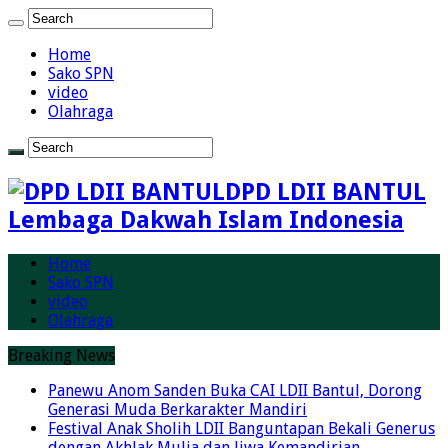
Home
Sako SPN
video
Olahraga
DPD LDII BANTUL
Lembaga Dakwah Islam Indonesia
Home
Sako SPN
video
Olahraga
Breaking News
Panewu Anom Sanden Buka CAI LDII Bantul, Dorong
Generasi Muda Berkarakter Mandiri
Festival Anak Sholih LDII Banguntapan Bekali Generus
dengan Akhlak Mulia dan Jiwa Kemandirian