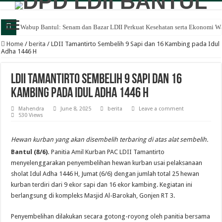
Wabup Bantul: Senam dan Bazar LDII Perkuat Kesehatan serta Ekonomi W
Home
/
berita
/
LDII Tamantirto Sembelih 9 Sapi dan 16 Kambing pada Idul
Adha 1446 H
LDII Tamantirto Sembelih 9 Sapi dan 16
Kambing pada Idul Adha 1446 H
Mahendra
June 8, 2025
berita
Leave a comment
530 Views
Hewan kurban yang akan disembelih terbaring di atas alat sembelih.
Bantul (8/6).
Panitia Amil Kurban PAC LDII Tamantirto
menyelenggarakan penyembelihan hewan kurban usai pelaksanaan
sholat Idul Adha 1446 H, Jumat (6/6) dengan jumlah total 25 hewan
kurban terdiri dari 9 ekor sapi dan 16 ekor kambing. Kegiatan ini
berlangsung di kompleks Masjid Al-Barokah, Gonjen RT 3.
Penyembelihan dilakukan secara gotong-royong oleh panitia bersama