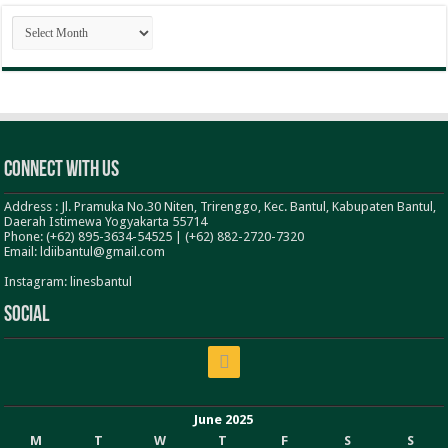
ARSIP
BERITA
Connect With Us
Address : Jl. Pramuka No.30 Niten, Trirenggo, Kec. Bantul, Kabupaten Bantul,
Daerah Istimewa Yogyakarta 55714
Phone: (+62) 895-3634-54525 | (+62) 882-2720-7320
Email: ldiibantul@gmail.com
Instagram: linesbantul
Social
June 2025
M
T
W
T
F
S
S