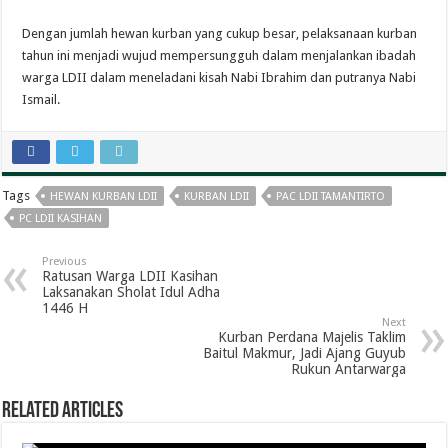
Dengan jumlah hewan kurban yang cukup besar, pelaksanaan kurban
tahun ini menjadi wujud mempersungguh dalam menjalankan ibadah
warga LDII dalam meneladani kisah Nabi Ibrahim dan putranya Nabi
Ismail.
Tags
HEWAN KURBAN LDII
KURBAN LDII
PAC LDII TAMANTIRTO
PC LDII KASIHAN
Previous
Ratusan Warga LDII Kasihan
Laksanakan Sholat Idul Adha
1446 H
Next
Kurban Perdana Majelis Taklim
Baitul Makmur, Jadi Ajang Guyub
Rukun Antarwarga
Related Articles