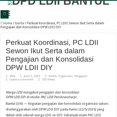
Panewu Anom Sanden Buka CAI LDII Bantul, Dorong Generasi Muda Berkarakte
Home
/
berita
/
Perkuat Koordinasi, PC LDII Sewon Ikut Serta dalam
Pengajian dan Konsolidasi DPW LDII DIY
Festival Anak Sholih LDII Banguntapan Bekali Generus dengan Akhlak Mulia d
Sambut Santri Baru, Pondok Pesantren Nur Aisyah Komitmen Cetak Generasi Berp
Perkuat Koordinasi, PC LDII
LDII Tamantirto Gelar Festival Generus Sholeh, Siapkan Generasi Emas Profesion
Sewon Ikut Serta dalam
Panewu Banguntapan dan Sejumlah Tokoh Apresiasi Bazar Rakyat LDII, Dinilai
Pengajian dan Konsolidasi
Terbuka untuk Umum, LDII Banguntapan Gelar Bazar Rakyat dan Bakti Sosial M
DPW LDII DIY
Bincang Pelajar Generus, DPD LDII Bantul Bekali Remaja Hadapi Kriminalitas d
Villa
June 3, 2025
berita
,
Organisasi
,
Pengajian
Leave a comment
555 Views
Healthy Inside Man: Ratusan Generus Putra LDII Bantul Dibekali Pengelolaa
KB TK Alkarima Lepas 21 Siswa, Pendidikan Karakter Jadi Bekal Menuju Jenja
Warga LDII mengikuti pengajian dan konsolidasi
DPW LDII DIY di studio PAC LDII Pendowoharjo.
LDII Kasihan-Gamping Bekali Perempuan Muslim Bijak Bermedia Sosial dan B
Bantul (3/6) — Kegiatan pengajian dan konsolidasi organisasi sukses
diselenggarakan oleh DPW LDII DIY pada Kamis (22/5/2025) yang
diikuti oleh seluruh warga LDII se-DIY. Sebanyak enam PAC LDII