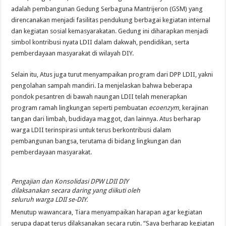
adalah pembangunan Gedung Serbaguna Mantrijeron (GSM) yang
direncanakan menjadi fasilitas pendukung berbagai kegiatan internal
dan kegiatan sosial kemasyarakatan. Gedung ini diharapkan menjadi
simbol kontribusi nyata LDII dalam dakwah, pendidikan, serta
pemberdayaan masyarakat di wilayah DIY.
Selain itu, Atus juga turut menyampaikan program dari DPP LDII, yakni
pengolahan sampah mandiri. Ia menjelaskan bahwa beberapa
pondok pesantren di bawah naungan LDII telah menerapkan
program ramah lingkungan seperti pembuatan
ecoenzym
, kerajinan
tangan dari limbah, budidaya maggot, dan lainnya. Atus berharap
warga LDII terinspirasi untuk terus berkontribusi dalam
pembangunan bangsa, terutama di bidang lingkungan dan
pemberdayaan masyarakat.
Pengajian dan Konsolidasi DPW LDII DIY
dilaksanakan secara daring yang diikuti oleh
seluruh warga LDII se-DIY.
Menutup wawancara, Tiara menyampaikan harapan agar kegiatan
serupa dapat terus dilaksanakan secara rutin. “Saya berharap kegiatan