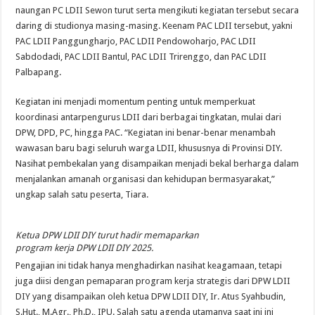
naungan PC LDII Sewon turut serta mengikuti kegiatan tersebut secara
daring di studionya masing-masing. Keenam PAC LDII tersebut, yakni
PAC LDII Panggungharjo, PAC LDII Pendowoharjo, PAC LDII
Sabdodadi, PAC LDII Bantul, PAC LDII Trirenggo, dan PAC LDII
Palbapang.
Kegiatan ini menjadi momentum penting untuk memperkuat
koordinasi antarpengurus LDII dari berbagai tingkatan, mulai dari
DPW, DPD, PC, hingga PAC. “Kegiatan ini benar-benar menambah
wawasan baru bagi seluruh warga LDII, khususnya di Provinsi DIY.
Nasihat pembekalan yang disampaikan menjadi bekal berharga dalam
menjalankan amanah organisasi dan kehidupan bermasyarakat,”
ungkap salah satu peserta, Tiara.
Ketua DPW LDII DIY turut hadir memaparkan
program kerja DPW LDII DIY 2025.
Pengajian ini tidak hanya menghadirkan nasihat keagamaan, tetapi
juga diisi dengan pemaparan program kerja strategis dari DPW LDII
DIY yang disampaikan oleh ketua DPW LDII DIY, Ir. Atus Syahbudin,
S.Hut., M.Agr., Ph.D., IPU. Salah satu agenda utamanya saat ini ini