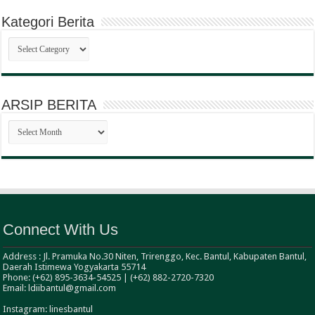
Kategori Berita
Kategori
Berita
ARSIP BERITA
ARSIP
BERITA
Connect With Us
Address : Jl. Pramuka No.30 Niten, Trirenggo, Kec. Bantul, Kabupaten Bantul,
Daerah Istimewa Yogyakarta 55714
Phone: (+62) 895-3634-54525 | (+62) 882-2720-7320
Email: ldiibantul@gmail.com
Instagram: linesbantul