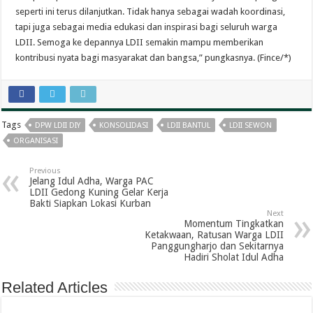
seperti ini terus dilanjutkan. Tidak hanya sebagai wadah koordinasi,
tapi juga sebagai media edukasi dan inspirasi bagi seluruh warga
LDII. Semoga ke depannya LDII semakin mampu memberikan
kontribusi nyata bagi masyarakat dan bangsa,” pungkasnya. (Fince/*)
Tags
DPW LDII DIY
KONSOLIDASI
LDII BANTUL
LDII SEWON
ORGANISASI
Previous
Jelang Idul Adha, Warga PAC
LDII Gedong Kuning Gelar Kerja
Bakti Siapkan Lokasi Kurban
Next
Momentum Tingkatkan
Ketakwaan, Ratusan Warga LDII
Panggungharjo dan Sekitarnya
Hadiri Sholat Idul Adha
Related Articles