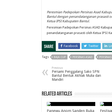
Peresmian Padepokan Persinas Asad Kabup
Bantul dengan penandatanganan prasasti o
Ketua IPSI Kabupaten Bantul.
Peresmian Padepokan Persinas ASAD Kabupate
penandatanganan prasasti oleh Ketua IPSI Ka
Facebook
Twitter
Li
Share
Tags
BAJA CUP
PERSINAS ASAD
PERSINAS
Previous
Persami Penggalang Sako SPN
Bantul Bentuk Akhlak Mulia dan
Mandiri
Related Articles
Panewu Anom Sanden Buka
Festiva