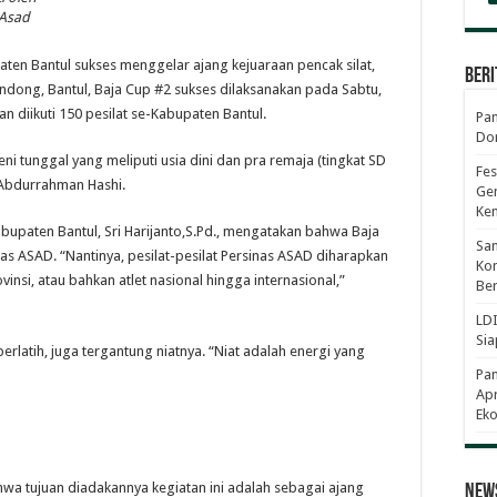
 Asad
en Bantul sukses menggelar ajang kejuaraan pencak silat,
Beri
dong, Bantul, Baja Cup #2 sukses dilaksanakan pada Sabtu,
n diikuti 150 pesilat se-Kabupaten Bantul.
Pan
Dor
eni tunggal yang meliputi usia dini dan pra remaja (tingkat SD
Fes
, Abdurrahman Hashi.
Gen
Ke
upaten Bantul, Sri Harijanto,S.Pd., mengatakan bahwa Baja
Sam
as ASAD. “Nantinya, pesilat-pesilat Persinas ASAD diharapkan
Kom
ovinsi, atau bahkan atlet nasional hingga internasional,”
Ber
LDI
Sia
erlatih, juga tergantung niatnya. “Niat adalah energi yang
Pa
Apr
Eko
wa tujuan diadakannya kegiatan ini adalah sebagai ajang
News