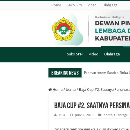
Home
Sako SPN
video
Olahraga
Sako SPN
video
Olahraga
Breaking News
Panewu Anom Sanden Buka CA
Home
/
berita
/
Baja Cup #2, Saatnya Persinas
Baja Cup #2, Saatnya Persin
Villa
June 1, 2025
berita
,
Olahraga
,
Upacara pembukaan Baja Cup #2 yang diikut