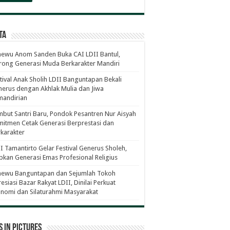
ta
ewu Anom Sanden Buka CAI LDII Bantul,
ong Generasi Muda Berkarakter Mandiri
tival Anak Sholih LDII Banguntapan Bekali
erus dengan Akhlak Mulia dan Jiwa
mandirian
but Santri Baru, Pondok Pesantren Nur Aisyah
itmen Cetak Generasi Berprestasi dan
karakter
I Tamantirto Gelar Festival Generus Sholeh,
pkan Generasi Emas Profesional Religius
newu Banguntapan dan Sejumlah Tokoh
esiasi Bazar Rakyat LDII, Dinilai Perkuat
nomi dan Silaturahmi Masyarakat
 in Pictures