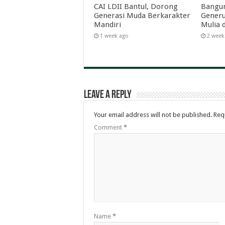
CAI LDII Bantul, Dorong
Bangun
Generasi Muda Berkarakter
Generu
Mandiri
Mulia 
1 week ago
2 week
Leave a Reply
Your email address will not be published.
Req
Comment
*
Name
*