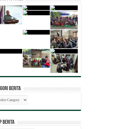
gori Berita
egori
ita
P BERITA