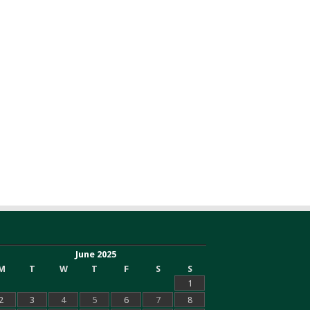
June 2025
M
T
W
T
F
S
S
1
2
3
4
5
6
7
8