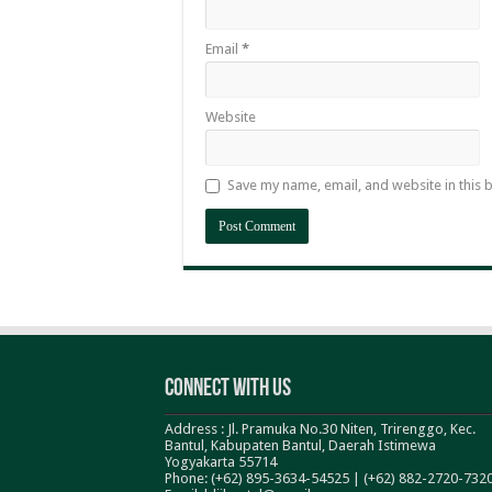
Email
*
Website
Save my name, email, and website in this 
Connect With Us
Address : Jl. Pramuka No.30 Niten, Trirenggo, Kec.
Bantul, Kabupaten Bantul, Daerah Istimewa
Yogyakarta 55714
Phone: (+62) 895-3634-54525 | (+62) 882-2720-732