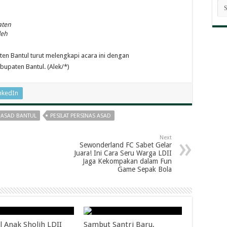
AR
BE
aten
leh
n Bantul turut melengkapi acara ini dengan
bupaten Bantul. (Alek/*)
nkedIn
 ASAD BANTUL
PESILAT PERSINAS ASAD
Next
Sewonderland FC Sabet Gelar
Juara! Ini Cara Seru Warga LDII
Jaga Kekompakan dalam Fun
Game Sepak Bola
l Anak Sholih LDII
Sambut Santri Baru,