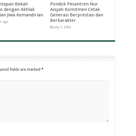
tapan Bekali
Pondok Pesantren Nur
s dengan Akhlak
Aisyah Komitmen Cetak
dan Jiwa Kemandirian
Generasi Berprestasi dan
Berkarakter
s ago
July 7, 2026
uired fields are marked
*