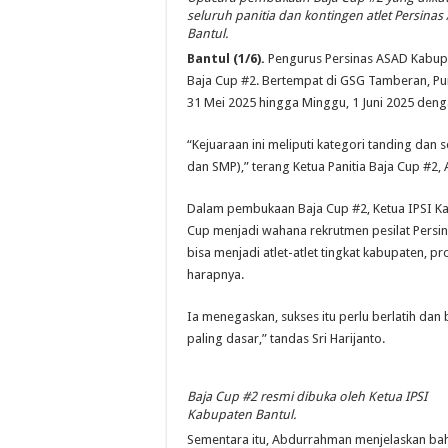
seluruh panitia dan kontingen atlet Persinas
Bantul.
Bantul (1/6).
Pengurus Persinas ASAD Kabupat
Baja Cup #2. Bertempat di GSG Tamberan, Pun
31 Mei 2025 hingga Minggu, 1 Juni 2025 denga
“Kejuaraan ini meliputi kategori tanding dan s
dan SMP),” terang Ketua Panitia Baja Cup #2
Dalam pembukaan Baja Cup #2, Ketua IPSI Kab
Cup menjadi wahana rekrutmen pesilat Persin
bisa menjadi atlet-atlet tingkat kabupaten, pr
harapnya.
Ia menegaskan, sukses itu perlu berlatih dan b
paling dasar,” tandas Sri Harijanto.
Baja Cup #2 resmi dibuka oleh Ketua IPSI
Kabupaten Bantul.
Sementara itu, Abdurrahman menjelaskan bah