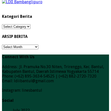
Kategori Berita
Kategori
Berita
ARSIP BERITA
ARSIP
BERITA
Connect With Us
Address : Jl. Pramuka No.30 Niten, Trirenggo, Kec. Bantul,
Kabupaten Bantul, Daerah Istimewa Yogyakarta 55714
Phone: (+62) 895-3634-54525 | (+62) 882-2720-7320
Email: ldiibantul@gmail.com
Instagram: linesbantul
Social
July 2022