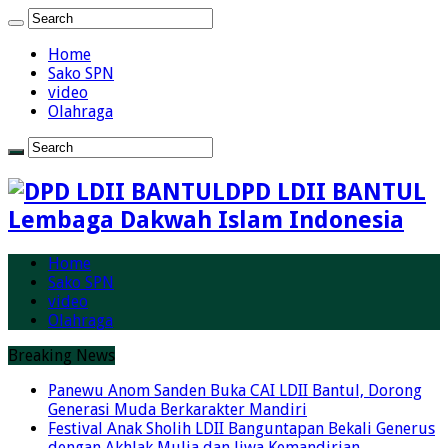
Home
Sako SPN
video
Olahraga
DPD LDII BANTUL
Lembaga Dakwah Islam Indonesia
Home
Sako SPN
video
Olahraga
Breaking News
Panewu Anom Sanden Buka CAI LDII Bantul, Dorong
Generasi Muda Berkarakter Mandiri
Festival Anak Sholih LDII Banguntapan Bekali Generus
dengan Akhlak Mulia dan Jiwa Kemandirian