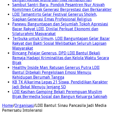
Sambut Santri Baru, Pondok Pesantren Nur Aisyah
Komitmen Cetak Generasi Berprestasi dan Berkarakter
LDII Tamantirto Gelar Festival Generus Sholeh,
Siapkan Generasi Emas Profesional Religius
Panewu Banguntapan dan Sejumlah Tokoh Apresiasi
Bazar Rakyat LDII, Dinilai Perkuat Ekonomi dan
Silaturahmi Masyarakat
Terbuka untuk Umum, LDII Banguntapan Gelar Bazar
Rakyat dan Bakti Sosial Melibatkan Seluruh Lapisan
Masyarakat
Bincang Pelajar Generus, DPD LDII Bantul Bekali
Remaja Hadapi Kriminalitas dan Kelola Waktu Secara
Bijak
Healthy Inside Man: Ratusan Generus Putra LDII
Bantul Dibekali Pengelolaan Emosi Menuju
Kehidupan Berumah Tangga
KB TK Alkarima Lepas 21 Siswa, Pendidikan Karakter
Jadi Bekal Menuju Jenjang SD
LDII Kasihan-Gamping Bekali Perempuan Muslim
Bijak Bermedia Sosial dan Bangun Keluarga Sakinah
Home
/
Organisasi
/
LDII Bantul: Sinau Pancasila Jadi Media
Pemersatu Intoleransi