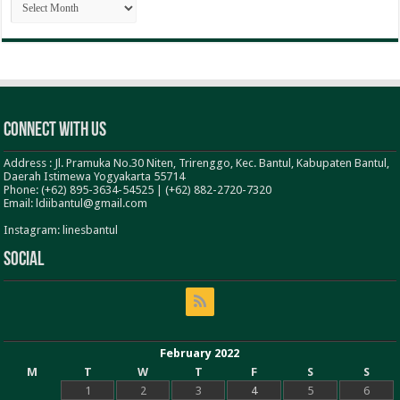
BERITA
Connect With Us
Address : Jl. Pramuka No.30 Niten, Trirenggo, Kec. Bantul, Kabupaten Bantul,
Daerah Istimewa Yogyakarta 55714
Phone: (+62) 895-3634-54525 | (+62) 882-2720-7320
Email: ldiibantul@gmail.com
Instagram: linesbantul
Social
February 2022
M
T
W
T
F
S
S
1
2
3
4
5
6