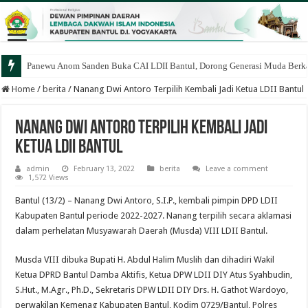
Panewu Anom Sanden Buka CAI LDII Bantul, Dorong Generasi Muda Berka
Home
/
berita
/
Nanang Dwi Antoro Terpilih Kembali Jadi Ketua LDII Bantul
Nanang Dwi Antoro Terpilih Kembali Jadi
Ketua LDII Bantul
admin
February 13, 2022
berita
Leave a comment
1,572 Views
Bantul (13/2) – Nanang Dwi Antoro, S.I.P., kembali pimpin DPD LDII
Kabupaten Bantul periode 2022-2027. Nanang terpilih secara aklamasi
dalam perhelatan Musyawarah Daerah (Musda) VIII LDII Bantul.
Musda VIII dibuka Bupati H. Abdul Halim Muslih dan dihadiri Wakil
Ketua DPRD Bantul Damba Aktifis, Ketua DPW LDII DIY Atus Syahbudin,
S.Hut., M.Agr., Ph.D., Sekretaris DPW LDII DIY Drs. H. Gathot Wardoyo,
perwakilan Kemenag Kabupaten Bantul, Kodim 0729/Bantul, Polres