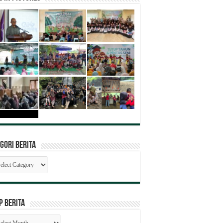
gori Berita
egori
ita
P BERITA
SIP