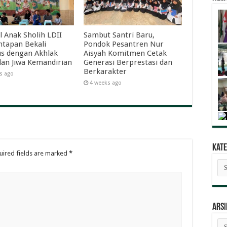
l Anak Sholih LDII
Sambut Santri Baru,
tapan Bekali
Pondok Pesantren Nur
s dengan Akhlak
Aisyah Komitmen Cetak
dan Jiwa Kemandirian
Generasi Berprestasi dan
Berkarakter
s ago
4 weeks ago
Kate
uired fields are marked
*
Kat
Ber
ARSI
AR