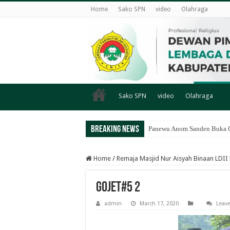
Home
Sako SPN
video
Olahraga
Sako SPN
video
Olahraga
Breaking News
Panewu Anom Sanden Buka CA
Home
/
Remaja Masjid Nur Aisyah Binaan LDII
Gojet#5 2
admin
March 17, 2020
Leav