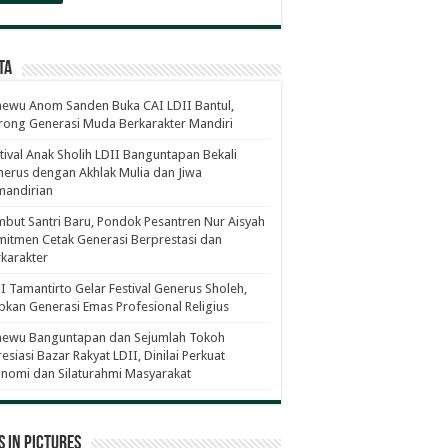
ta
ewu Anom Sanden Buka CAI LDII Bantul,
ong Generasi Muda Berkarakter Mandiri
tival Anak Sholih LDII Banguntapan Bekali
erus dengan Akhlak Mulia dan Jiwa
mandirian
but Santri Baru, Pondok Pesantren Nur Aisyah
itmen Cetak Generasi Berprestasi dan
karakter
I Tamantirto Gelar Festival Generus Sholeh,
pkan Generasi Emas Profesional Religius
newu Banguntapan dan Sejumlah Tokoh
esiasi Bazar Rakyat LDII, Dinilai Perkuat
nomi dan Silaturahmi Masyarakat
 in Pictures