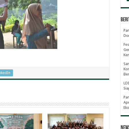
Beri
Pan
Dor
Fes
Gen
Ke
Sam
Kom
nkedIn
Ber
LDI
Sia
Pa
Apr
Eko
News