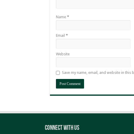
Name
*
Email
*
Website
Save my name, email, and website in this 
Connect With Us