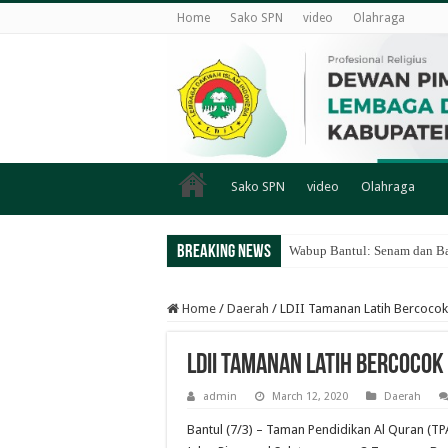
Home
Sako SPN
video
Olahraga
Sako SPN
video
Olahraga
Breaking News
Wabup Bantul: Senam dan Ba
Home
/
Daerah
/
LDII Tamanan Latih Bercocok
LDII Tamanan Latih Bercocok 
admin
March 12, 2020
Daerah
Bantul (7/3) – Taman Pendidikan Al Quran (TP