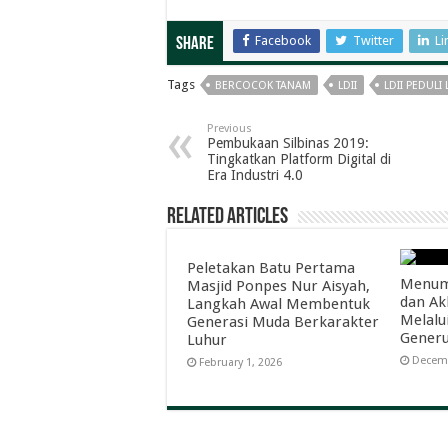
Facebook
Twitter
Li
Share
Tags
BERCOCOK TANAM
LDII
LDII PEDUL
Previous
Pembukaan Silbinas 2019:
Tingkatkan Platform Digital di
Era Industri 4.0
Related Articles
Peletakan Batu Pertama
Menumb
Masjid Ponpes Nur Aisyah,
dan Ak
Langkah Awal Membentuk
Melalu
Generasi Muda Berkarakter
Gener
Luhur
Decemb
February 1, 2026