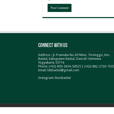
Connect With Us
Address : Jl. Pramuka No.30 Niten, Trirenggo, Kec.
Bantul, Kabupaten Bantul, Daerah Istimewa
Yogyakarta 55714
Phone: (+62) 895-3634-54525 | (+62) 882-2720-732
Email: ldiibantul@gmail.com
Instagram: linesbantul
© Copyright 2026, All Rights Reserved