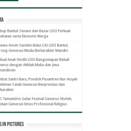
ta
up Bantul: Senam dan Bazar LDII Perkuat
sehatan serta Ekonomi Warga
ewu Anom Sanden Buka CAI LDII Bantul,
ong Generasi Muda Berkarakter Mandiri
tival Anak Sholih LDII Banguntapan Bekali
erus dengan Akhlak Mulia dan Jiwa
mandirian
but Santri Baru, Pondok Pesantren Nur Aisyah
itmen Cetak Generasi Berprestasi dan
karakter
I Tamantirto Gelar Festival Generus Sholeh,
pkan Generasi Emas Profesional Religius
 in Pictures