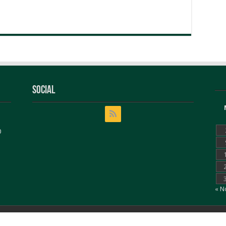
Social
0
« N