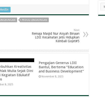
AR
BE
nkedIn
I LINGKUNGAN
PEDULI LINGKUNGAN
Next
Remaja Masjid Nur Aisyah Binaan
LDII Kecamatan Jetis Hidupkan
Kembali Gojet#5
Pengajian Generus LDII
uhkan Kreativitas
Bantul, Bertema “Education
hlak Mulia Sejak Dini
and Business Development”
i Kegiatan Edukatif
November 8, 2025
us
er 8, 2025