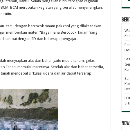
untapan, Bantul. Selain pengajian rutin, terdapat kegiatan
at BCM. BCM merupakan kegiatan yang bersifat menyenangkan,
 rutin.
Beri
gan. Yaitu dengan bercocok tanam pak choi yang dilaksanakan
Wab
engajar memberikan materi “Bagaimana Bercocok Tanam Yang
Ke
a Paud sampai dengan SD dan beberapa pengajar.
Pan
Dor
Fes
ah menyiapkan alat dan bahan yaitu media tanam, gelas
Gen
 ucap Fanani memulai materinya. Setelah alat dan bahan tersedia,
Ke
ar tanah mendapat sirkulasi udara dan air dapat terserap
Sam
Kom
Ber
LDI
Sia
News