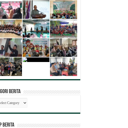
gori Berita
egori
ita
P BERITA