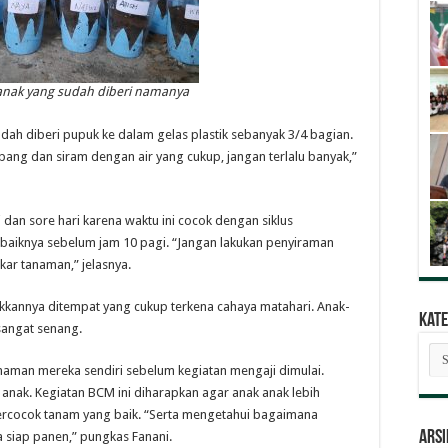
 anak yang sudah diberi namanya
ah diberi pupuk ke dalam gelas plastik sebanyak 3/4 bagian.
bang dan siram dengan air yang cukup, jangan terlalu banyak,”
 dan sore hari karena waktu ini cocok dengan siklus
ebaiknya sebelum jam 10 pagi. “Jangan lakukan penyiraman
kar tanaman,” jelasnya.
kkannya ditempat yang cukup terkena cahaya matahari. Anak-
Kate
sangat senang.
Kat
Ber
naman mereka sendiri sebelum kegiatan mengaji dimulai.
anak. Kegiatan BCM ini diharapkan agar anak anak lebih
ercocok tanam yang baik. “Serta mengetahui bagaimana
ARSI
 siap panen,” pungkas Fanani.