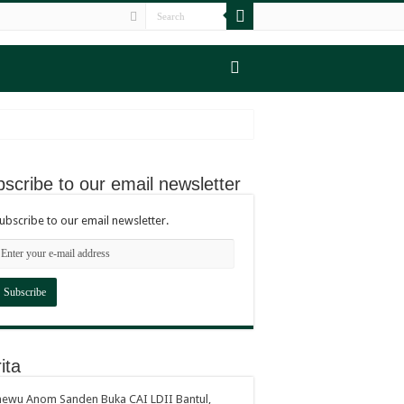
scribe to our email newsletter
ubscribe to our email newsletter.
laturahmi Masyarakat
san Masyarakat
Bijak
n Berumah Tangga
ita
ewu Anom Sanden Buka CAI LDII Bantul,