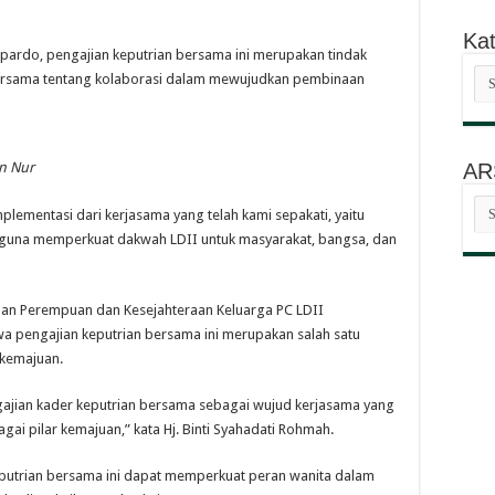
Kat
pardo, pengajian keputrian bersama ini merupakan tindak
Kat
i bersama tentang kolaborasi dalam mewujudkan pembinaan
Ber
AR
An Nur
AR
plementasi dari kerjasama yang telah kami sepakati, yaitu
BE
 guna memperkuat dakwah LDII untuk masyarakat, bangsa, dan
yaan Perempuan dan Kesejahteraan Keluarga PC LDII
 pengajian keputrian bersama ini merupakan salah satu
 kemajuan.
gajian kader keputrian bersama sebagai wujud kerjasama yang
i pilar kemajuan,” kata Hj. Binti Syahadati Rohmah.
putrian bersama ini dapat memperkuat peran wanita dalam