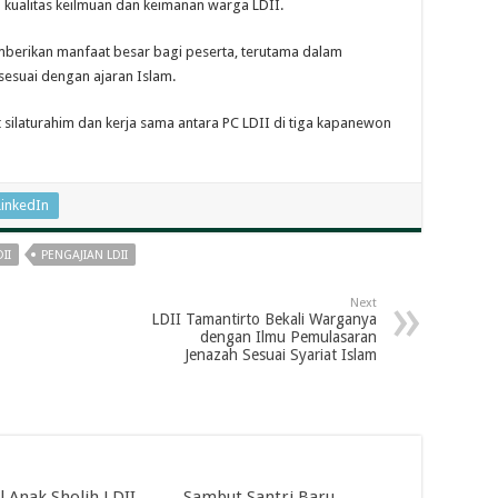
 kualitas keilmuan dan keimanan warga LDII.
mberikan manfaat besar bagi peserta, terutama dalam
esuai dengan ajaran Islam.
t silaturahim dan kerja sama antara PC LDII di tiga kapanewon
LinkedIn
II
PENGAJIAN LDII
Next
LDII Tamantirto Bekali Warganya
dengan Ilmu Pemulasaran
Jenazah Sesuai Syariat Islam
l Anak Sholih LDII
Sambut Santri Baru,