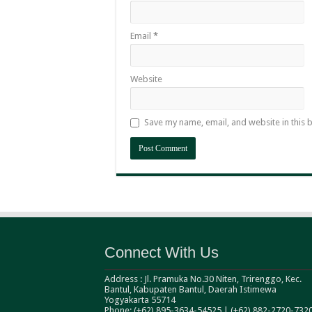
Email
*
Website
Save my name, email, and website in this 
Connect With Us
Address : Jl. Pramuka No.30 Niten, Trirenggo, Kec.
Bantul, Kabupaten Bantul, Daerah Istimewa
Yogyakarta 55714
Phone: (+62) 895-3634-54525 | (+62) 882-2720-732