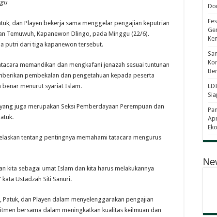
ggu
Dor
Fes
tuk, dan Playen bekerja sama menggelar pengajian keputrian
Gen
han Temuwuh, Kapanewon Dlingo, pada Minggu (22/6).
Ke
a putri dari tiga kapanewon tersebut.
Sam
Kom
tatacara memandikan dan mengkafani jenazah sesuai tuntunan
Ber
emberikan pembekalan dan pengetahuan kepada peserta
 benar menurut syariat Islam.
LDI
Sia
uri yang juga merupakan Seksi Pemberdayaan Perempuan dan
Pa
atuk.
Apr
Eko
jelaskan tentang pentingnya memahami tatacara mengurus
New
an kita sebagai umat Islam dan kita harus melakukannya
 kata Ustadzah Siti Sanuri.
, Patuk, dan Playen dalam menyelenggarakan pengajian
itmen bersama dalam meningkatkan kualitas keilmuan dan