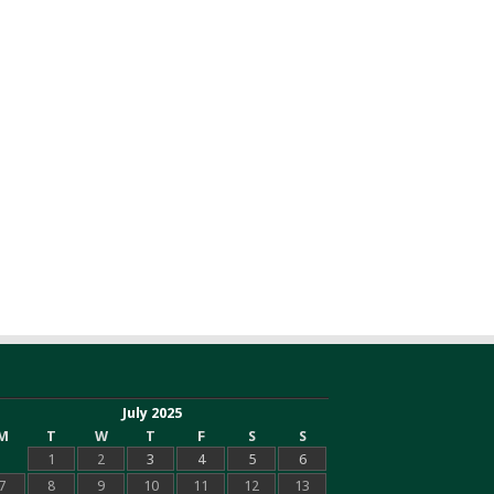
July 2025
M
T
W
T
F
S
S
1
2
3
4
5
6
7
8
9
10
11
12
13