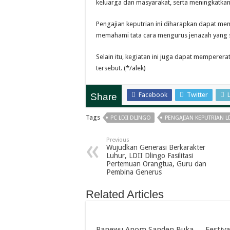
keluarga dan masyarakat, serta meningkatkan
Pengajian keputrian ini diharapkan dapat me
memahami tata cara mengurus jenazah yang s
Selain itu, kegiatan ini juga dapat memperera
tersebut. (*/alek)
Facebook
Twitter
Share
Tags
PC LDII DLINGO
PENGAJIAN KEPUTRIAN LD
Previous
Wujudkan Generasi Berkarakter
Luhur, LDII Dlingo Fasilitasi
Pertemuan Orangtua, Guru dan
Pembina Generus
Related Articles
Panewu Anom Sanden Buka
Festiva