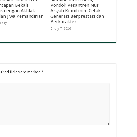
tapan Bekali
Pondok Pesantren Nur
s dengan Akhlak
Aisyah Komitmen Cetak
dan Jiwa Kemandirian
Generasi Berprestasi dan
Berkarakter
s ago
July 7, 2026
uired fields are marked
*