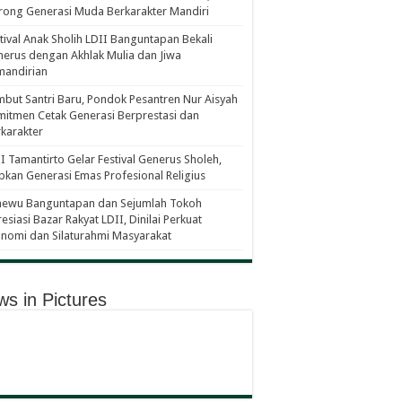
ong Generasi Muda Berkarakter Mandiri
tival Anak Sholih LDII Banguntapan Bekali
erus dengan Akhlak Mulia dan Jiwa
mandirian
but Santri Baru, Pondok Pesantren Nur Aisyah
itmen Cetak Generasi Berprestasi dan
karakter
I Tamantirto Gelar Festival Generus Sholeh,
pkan Generasi Emas Profesional Religius
newu Banguntapan dan Sejumlah Tokoh
esiasi Bazar Rakyat LDII, Dinilai Perkuat
nomi dan Silaturahmi Masyarakat
s in Pictures