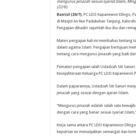
mengurus jenazah sesuai syariat Islam, Min
(22/6).
Bantul (20/7).
PC LDII Kapanewon Dlingo, Pa
di Masjid An Nur Padukuhan Tanjung, Kalura
Pengajian dihadiri sejumlah ibu-ibu dan remaj
Materi pengajian kali ini membahas tentang 
dalam agama Islam. Pengajian bertujuan m
tentang cara mengurus jenazah yang baik dan
Pemateri pengajian ialah Ustadzah Siti San
Kesejahteraan Keluarga PC LDII Kapanewon P
Dalam paparannya, Ustadzah Siti Sanuri men
jenazah yang sesuai dengan ajaran Islam.
“Mengurus jenazah adalah salah satu kewajib
dengan cara yang benar sesuai syariat Islam,”
Kerja sama antara PC LDII Kapanewon Dlingo
keputrian ini menunjukkan semangat dan kom