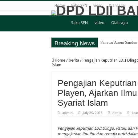
Home
Sako SPN
video
Olahraga
Sako SPN
video
Olahraga
Breaking News
Panewu Anom Sanden B
Festival Anak Sholih
Home
/
berita
/
Pengajian Keputrian LDII Dlingo
Sambut Santri Baru, P
Islam
LDII Tamantirto Gelar
Pengajian Keputrian 
Panewu Banguntapan d
Playen, Ajarkan Ilm
Terbuka untuk Umum, 
Syariat Islam
Bincang Pelajar Gener
Healthy Inside Man: 
admin
July 20, 2025
berita
Lea
KB TK Alkarima Lepas
Pengajian keputrian LDII Dlingo, Patuk, dan 
LDII Kasihan-Gamping
mengajarkan ibu-ibu dan remaja putri dala