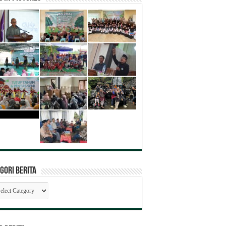
gori Berita
egori
ita