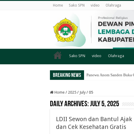
Home
Sako SPN
video
Olahraga
Sako SPN
video
Olahraga
Breaking News
Panewu Anom Sanden Buka CA
Home
/
2025
/
July
/
05
Daily Archives:
July 5, 2025
LDII Sewon dan Bantul Ajak 
dan Cek Kesehatan Gratis