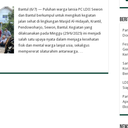
Bantul (6/7) — Puluhan warga lansia PC LDII Sewon
dan Bantul berkumpul untuk mengikuti kegiatan
Beri
jalan sehat di lingkungan Masjid Al-Hidayah, Krantil,
Pendowoharjo, Sewon, Bantul. Kegiatan yang
Pan
dilaksanakan pada Minggu (29/6/2025) ini menjadi
Dor
salah satu upaya nyata dalam menjaga kesehatan
Fes
fisik dan mental warga lanjut usia, sekaligus
Gen
mempererat silaturahim antarwarga. …
Ke
Sam
Kom
Ber
LDI
Sia
Pa
Apr
Eko
News