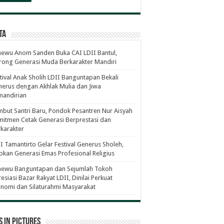
ta
ewu Anom Sanden Buka CAI LDII Bantul,
ong Generasi Muda Berkarakter Mandiri
tival Anak Sholih LDII Banguntapan Bekali
erus dengan Akhlak Mulia dan Jiwa
mandirian
but Santri Baru, Pondok Pesantren Nur Aisyah
itmen Cetak Generasi Berprestasi dan
karakter
I Tamantirto Gelar Festival Generus Sholeh,
pkan Generasi Emas Profesional Religius
newu Banguntapan dan Sejumlah Tokoh
esiasi Bazar Rakyat LDII, Dinilai Perkuat
nomi dan Silaturahmi Masyarakat
 in Pictures