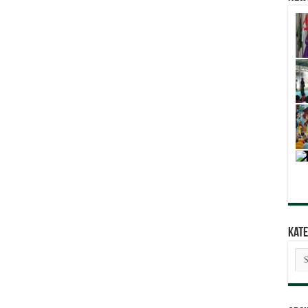
Kate
Kat
Ber