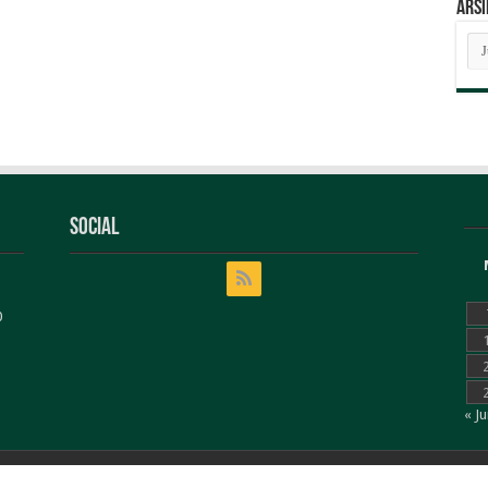
ARSI
AR
BE
Social
0
« J