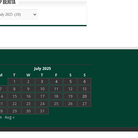
P BERITA
SIP
RITA
July 2025
M
T
W
T
F
S
S
1
2
3
4
5
6
7
8
9
10
11
12
13
14
15
16
17
18
19
20
21
22
23
24
25
26
27
28
29
30
31
un
Aug »
Powered by
LINES DIY
|