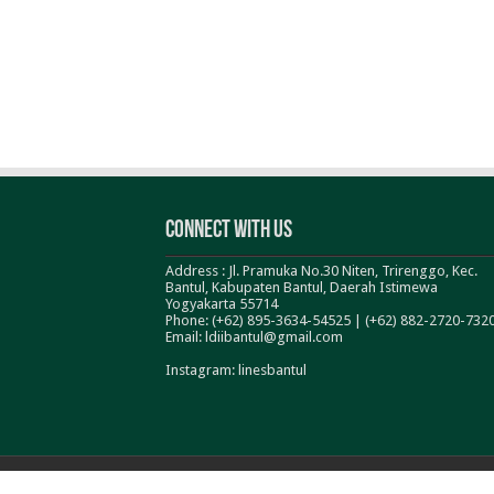
Connect With Us
Address : Jl. Pramuka No.30 Niten, Trirenggo, Kec.
Bantul, Kabupaten Bantul, Daerah Istimewa
Yogyakarta 55714
Phone: (+62) 895-3634-54525 | (+62) 882-2720-732
Email: ldiibantul@gmail.com
Instagram: linesbantul
© Copyright 2026, All Rights Reserved