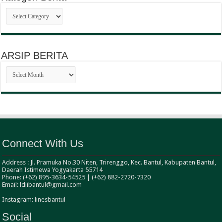
Kategori
Berita
ARSIP BERITA
ARSIP
BERITA
Connect With Us
Address : Jl. Pramuka No.30 Niten, Trirenggo, Kec. Bantul, Kabupaten Bantul,
Daerah Istimewa Yogyakarta 55714
Phone: (+62) 895-3634-54525 | (+62) 882-2720-7320
Email: ldiibantul@gmail.com
Instagram: linesbantul
Social