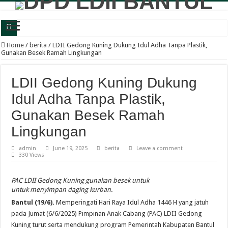
Wabup Bantul: Senam dan Bazar LDII Perkuat Kesehatan serta Ekonomi Warga
Home
/
berita
/
LDII Gedong Kuning Dukung Idul Adha Tanpa Plastik,
Gunakan Besek Ramah Lingkungan
Panewu Anom Sanden Buka CAI LDII Bantul, Dorong Generasi Muda Berkarakte
Festival Anak Sholih LDII Banguntapan Bekali Generus dengan Akhlak Mulia d
LDII Gedong Kuning Dukung
Sambut Santri Baru, Pondok Pesantren Nur Aisyah Komitmen Cetak Generasi Berp
Idul Adha Tanpa Plastik,
LDII Tamantirto Gelar Festival Generus Sholeh, Siapkan Generasi Emas Profesion
Gunakan Besek Ramah
Panewu Banguntapan dan Sejumlah Tokoh Apresiasi Bazar Rakyat LDII, Dinilai
Lingkungan
Terbuka untuk Umum, LDII Banguntapan Gelar Bazar Rakyat dan Bakti Sosial M
admin
June 19, 2025
berita
Leave a comment
330 Views
Bincang Pelajar Generus, DPD LDII Bantul Bekali Remaja Hadapi Kriminalitas d
Healthy Inside Man: Ratusan Generus Putra LDII Bantul Dibekali Pengelolaa
PAC LDII Gedong Kuning gunakan besek untuk
untuk menyimpan daging kurban.
KB TK Alkarima Lepas 21 Siswa, Pendidikan Karakter Jadi Bekal Menuju Jenja
Bantul (19/6).
Memperingati Hari Raya Idul Adha 1446 H yang jatuh
pada Jumat (6/6/2025) Pimpinan Anak Cabang (PAC) LDII Gedong
Kuning turut serta mendukung program Pemerintah Kabupaten Bantul