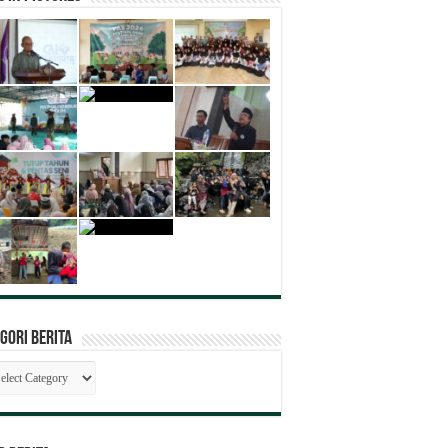
gori Berita
egori
ita