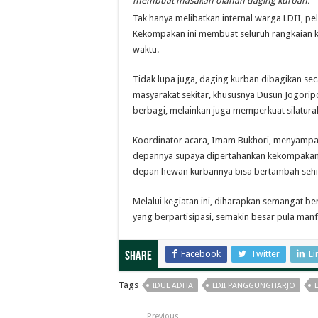
membuat masakan olahan daging kurban
.
Tak hanya melibatkan internal warga LDII, pe
Kekompakan ini membuat seluruh rangkaian ke
waktu.
Tidak lupa juga, daging kurban dibagikan s
masyarakat sekitar, khususnya Dusun Jogoripo
berbagi, melainkan juga memperkuat silatur
Koordinator acara, Imam Bukhori, menyampai
depannya supaya dipertahankan kekompakan
depan hewan kurbannya bisa bertambah sehin
Melalui kegiatan ini, diharapkan semangat b
yang berpartisipasi, semakin besar pula manf
Facebook
Twitter
Li
Share
Tags
IDUL ADHA
LDII PANGGUNGHARJO
Previous