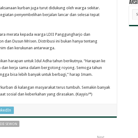
ARSI
laksanaan kurban juga turut didukung oleh warga sekitar.
AR
giatan penyembelihan berjalan lancar dan selesai tepat
BE
ecara merata kepada warga LDII Panggungharjo dan
n dan Dusun Mrisen. Distribusi ini bukan hanya tentang
ahim dan kerukunan antarwarga.
kan harapan untuk Idul Adha tahun berikutnya. “Harapan ke
 dan kerja sama dalam bergotong royong. Semoga tahun
gga bisa lebih banyak untuk berbagi,” harap Imam.
erkurban di kalangan masyarakat terus tumbuh. Semakin banyak
aat sosial dan keberkahan yang dirasakan. (Kayyis/*)
nkedIn
LDII SEWON
Next