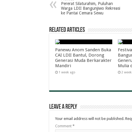
Pererat Silaturahim, Puluhan
Warga LDII Bangunjiwo Rekreasi
ke Pantai Cemara Sewu
Related Articles
Panewu Anom Sanden Buka
Festiva
CAI LDII Bantul, Dorong
Bangun
Generasi Muda Berkarakter
Generu
Mandiri
Mulia 
1 week ago
2 week
Leave a Reply
Your email address will not be published.
Req
Comment
*