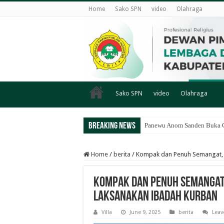
Home
Sako SPN
video
Olahraga
Sako SPN
video
Olahraga
Breaking News
Panewu Anom Sanden Buka CA
Home
/
berita
/
Kompak dan Penuh Semangat, 
Kompak dan Penuh Semangat,
Laksanakan Ibadah Kurban
Villa
June 9, 2025
berita
Lea