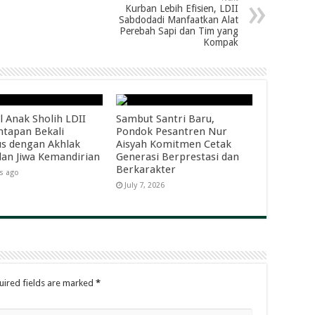
Kurban Lebih Efisien, LDII
Sabdodadi Manfaatkan Alat
Perebah Sapi dan Tim yang
Kompak
l Anak Sholih LDII
Sambut Santri Baru,
tapan Bekali
Pondok Pesantren Nur
s dengan Akhlak
Aisyah Komitmen Cetak
dan Jiwa Kemandirian
Generasi Berprestasi dan
Berkarakter
s ago
July 7, 2026
uired fields are marked
*