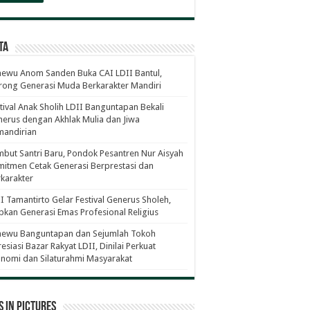
ta
ewu Anom Sanden Buka CAI LDII Bantul,
ong Generasi Muda Berkarakter Mandiri
tival Anak Sholih LDII Banguntapan Bekali
erus dengan Akhlak Mulia dan Jiwa
mandirian
but Santri Baru, Pondok Pesantren Nur Aisyah
itmen Cetak Generasi Berprestasi dan
karakter
I Tamantirto Gelar Festival Generus Sholeh,
pkan Generasi Emas Profesional Religius
newu Banguntapan dan Sejumlah Tokoh
esiasi Bazar Rakyat LDII, Dinilai Perkuat
nomi dan Silaturahmi Masyarakat
 in Pictures