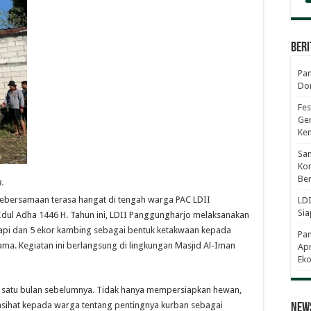
Beri
Pan
Dor
Fes
Gen
Ke
Sam
Kom
Ber
.
kebersamaan terasa hangat di tengah warga PAC LDII
LDI
Sia
ul Adha 1446 H. Tahun ini, LDII Panggungharjo melaksanakan
api dan 5 ekor kambing sebagai bentuk ketakwaan kepada
Pa
ama. Kegiatan ini berlangsung di lingkungan Masjid Al-Iman
Apr
Eko
ak satu bulan sebelumnya. Tidak hanya mempersiapkan hewan,
nasihat kepada warga tentang pentingnya kurban sebagai
News