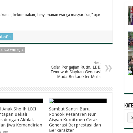
rukunan, kekompakan, kenyamanan warga masyarakat,” ujar
nkedIn
ARGA WIJIREJO
Next
Gelar Pengajian Rutin, LDII
Temuwuh Siapkan Generasi
Muda Berkarakter Mulia
Kate
l Anak Sholih LDII
Sambut Santri Baru,
tapan Bekali
Pondok Pesantren Nur
Kat
Ber
s dengan Akhlak
Aisyah Komitmen Cetak
dan Jiwa Kemandirian
Generasi Berprestasi dan
Berkarakter
s ago