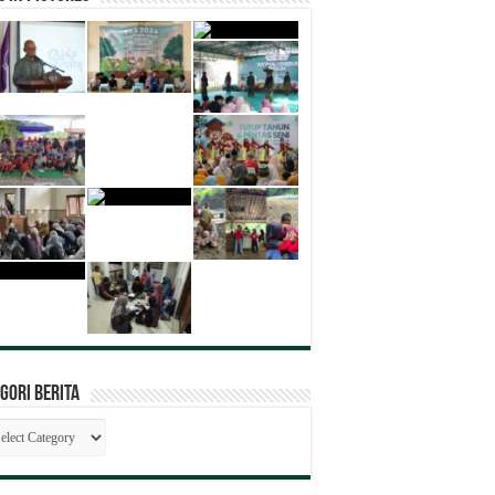
gori Berita
egori
ita