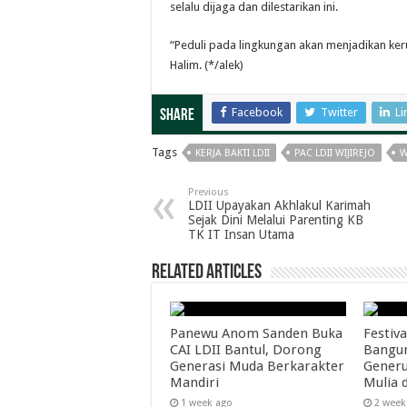
selalu dijaga dan dilestarikan ini.
“Peduli pada lingkungan akan menjadikan ke
Halim. (*/alek)
Facebook
Twitter
Li
Share
Tags
KERJA BAKTI LDII
PAC LDII WIJIREJO
W
Previous
LDII Upayakan Akhlakul Karimah
Sejak Dini Melalui Parenting KB
TK IT Insan Utama
Related Articles
Panewu Anom Sanden Buka
Festiva
CAI LDII Bantul, Dorong
Bangun
Generasi Muda Berkarakter
Generu
Mandiri
Mulia 
1 week ago
2 week