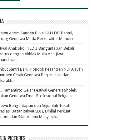
ta
ewu Anom Sanden Buka CAI LDII Bantul,
ong Generasi Muda Berkarakter Mandiri
tival Anak Sholih LDII Banguntapan Bekali
erus dengan Akhlak Mulia dan Jiwa
mandirian
but Santri Baru, Pondok Pesantren Nur Aisyah
itmen Cetak Generasi Berprestasi dan
karakter
I Tamantirto Gelar Festival Generus Sholeh,
pkan Generasi Emas Profesional Religius
newu Banguntapan dan Sejumlah Tokoh
esiasi Bazar Rakyat LDII, Dinilai Perkuat
nomi dan Silaturahmi Masyarakat
 in Pictures