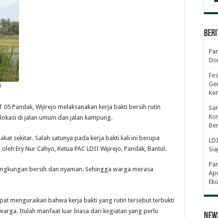
Beri
Pan
Dor
Fes
Gen
i
Ke
05 Pandak, Wijirejo melaksanakan kerja bakti bersih rutin
Sam
Kom
erlokasi di jalan umum dan jalan kampung.
Ber
at sekitar. Salah satunya pada kerja bakti kali ini berupa
LDI
 oleh Ery Nur Cahyo, Ketua PAC LDII Wijirejo, Pandak, Bantul.
Sia
Pa
 lingkungan bersih dan nyaman. Sehingga warga merasa
Apr
Eko
at menguraikan bahwa kerja bakti yang rutin tersebut terbukti
ga. Itulah manfaat luar biasa dari kegiatan yang perlu
News