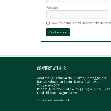
Website
Save my name, email, and website in this 
Connect With Us
Address : Jl. Pramuka No.30 Niten, Trirenggo, Kec.
Bantul, Kabupaten Bantul, Daerah Istimewa
Yogyakarta 55714
Phone: (+62) 895-3634-54525 | (+62) 882-2720-732
Email: ldiibantul@gmail.com
Instagram: linesbantul