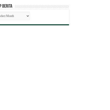
P BERITA
SIP
RITA