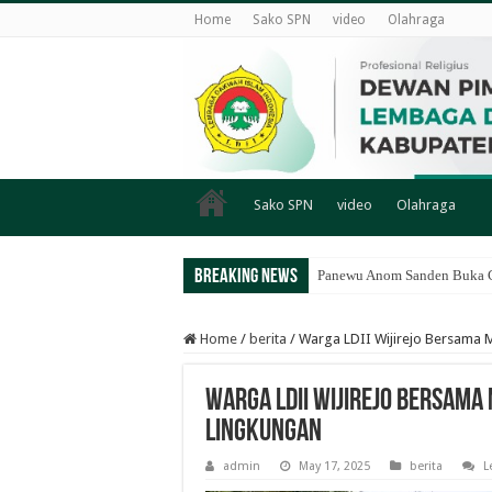
Home
Sako SPN
video
Olahraga
Sako SPN
video
Olahraga
Breaking News
Panewu Anom Sanden Buka CA
Home
/
berita
/
Warga LDII Wijirejo Bersama M
Warga LDII Wijirejo Bersama
Lingkungan
admin
May 17, 2025
berita
L