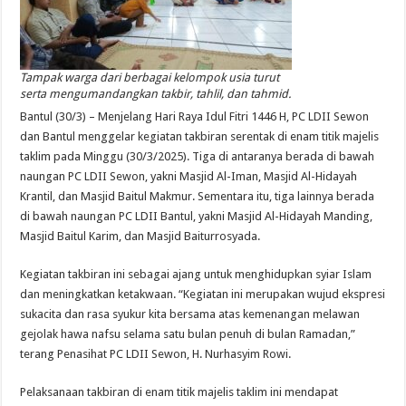
Tampak warga dari berbagai kelompok usia turut
serta mengumandangkan takbir, tahlil, dan tahmid.
Bantul (30/3) – Menjelang Hari Raya Idul Fitri 1446 H, PC LDII Sewon
dan Bantul menggelar kegiatan takbiran serentak di enam titik majelis
taklim pada Minggu (30/3/2025). Tiga di antaranya berada di bawah
naungan PC LDII Sewon, yakni Masjid Al-Iman, Masjid Al-Hidayah
Krantil, dan Masjid Baitul Makmur. Sementara itu, tiga lainnya berada
di bawah naungan PC LDII Bantul, yakni Masjid Al-Hidayah Manding,
Masjid Baitul Karim, dan Masjid Baiturrosyada.
Kegiatan takbiran ini sebagai ajang untuk menghidupkan syiar Islam
dan meningkatkan ketakwaan. “Kegiatan ini merupakan wujud ekspresi
sukacita dan rasa syukur kita bersama atas kemenangan melawan
gejolak hawa nafsu selama satu bulan penuh di bulan Ramadan,”
terang Penasihat PC LDII Sewon, H. Nurhasyim Rowi.
Pelaksanaan takbiran di enam titik majelis taklim ini mendapat