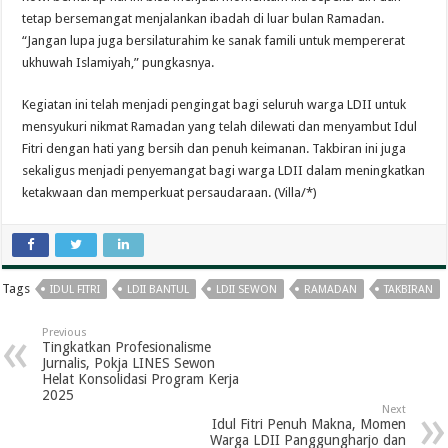
tetap bersemangat menjalankan ibadah di luar bulan Ramadan.
“Jangan lupa juga bersilaturahim ke sanak famili untuk mempererat
ukhuwah Islamiyah,” pungkasnya.
Kegiatan ini telah menjadi pengingat bagi seluruh warga LDII untuk
mensyukuri nikmat Ramadan yang telah dilewati dan menyambut Idul
Fitri dengan hati yang bersih dan penuh keimanan. Takbiran ini juga
sekaligus menjadi penyemangat bagi warga LDII dalam meningkatkan
ketakwaan dan memperkuat persaudaraan. (Villa/*)
Tags
IDUL FITRI
LDII BANTUL
LDII SEWON
RAMADAN
TAKBIRAN
Previous
Tingkatkan Profesionalisme
Jurnalis, Pokja LINES Sewon
Helat Konsolidasi Program Kerja
2025
Next
Idul Fitri Penuh Makna, Momen
Warga LDII Panggungharjo dan