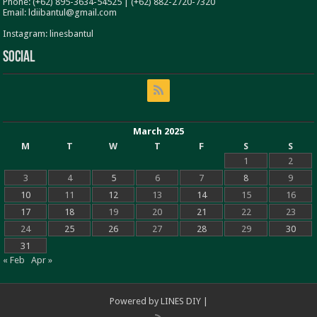
Phone: (+62) 895-3634-54525 | (+62) 882-2720-7320
Email: ldiibantul@gmail.com
Instagram: linesbantul
Social
March 2025
M
T
W
T
F
S
S
1
2
3
4
5
6
7
8
9
10
11
12
13
14
15
16
17
18
19
20
21
22
23
24
25
26
27
28
29
30
31
« Feb
Apr »
Powered by
LINES DIY
|