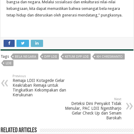
bangsa dan negara. Melalui sosialisasi dan enkulturasi nilai-nilai
kebangsaan, kita dapat memastikan bahwa semangat bela negara
tetap hidup dan diteruskan oleh generasi mendatang,” pungkasnya.
Tags
BELA NEGARA
DPP LDII
KETUM DPP LDII
KH CHRISWANTO
LDII
Previous
Remaja LDII Kotagede Gelar
Keakraban Remaja untuk
Tingkatkan Kekompakan dan
Kerukunan
Next
Deteksi Dini Penyakit Tidak
Menular, PAC LDII Ngestiharjo
Gelar Check Up dan Senam
Barokah
Related Articles