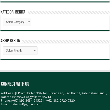
Kategori Berita
Kategori
Berita
ARSIP BERITA
ARSIP
BERITA
Connect With Us
Address : Jl. Pramuka No.30 Niten, Trirenggo, Kec. Bantul, Kabupaten Bantul,
Daerah Istimewa Yogyakarta 55714
Phone: (+62) 895-3634-54525 | (+62) 882-2720-7320
Email: ldiibantul@gmail.com