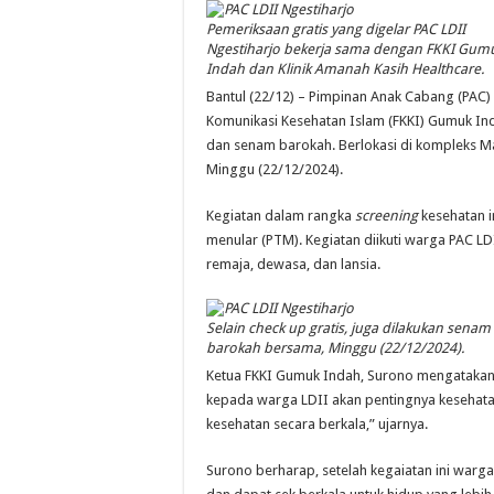
Pemeriksaan gratis yang digelar PAC LDII
Ngestiharjo bekerja sama dengan FKKI Gum
Indah dan Klinik Amanah Kasih Healthcare.
Bantul (22/12) – Pimpinan Anak Cabang (PAC
Komunikasi Kesehatan Islam (FKKI) Gumuk In
dan senam barokah. Berlokasi di kompleks Masj
Minggu (22/12/2024).
Kegiatan dalam rangka
screening
kesehatan in
menular (PTM). Kegiatan diikuti warga PAC LDI
remaja, dewasa, dan lansia.
Selain check up gratis, juga dilakukan senam
barokah bersama, Minggu (22/12/2024).
Ketua FKKI Gumuk Indah, Surono mengatakan
kepada warga LDII akan pentingnya kesehat
kesehatan secara berkala,” ujarnya.
Surono berharap, setelah kegaiatan ini warga