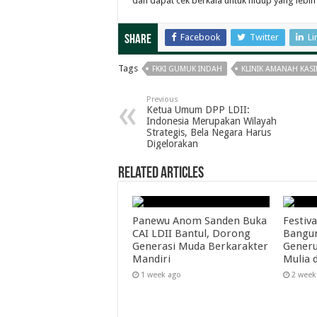
dan dapat cek berkala untuk hidup yang lebih
Facebook
Twitter
Li
Share
Tags
FKKI GUMUK INDAH
KLINIK AMANAH KAS
Previous
Ketua Umum DPP LDII:
Indonesia Merupakan Wilayah
Strategis, Bela Negara Harus
Digelorakan
Related Articles
Panewu Anom Sanden Buka
Festiva
CAI LDII Bantul, Dorong
Bangun
Generasi Muda Berkarakter
Generu
Mandiri
Mulia 
1 week ago
2 week