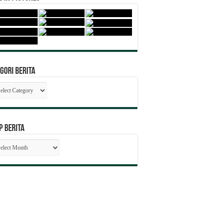
gori Berita
egori
ita
P BERITA
SIP
RITA