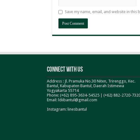
Save my name, email, and website in this 
Connect With Us
Address : Jl. Pramuka No.30 Niten, Trirenggo, Kec.
Bantul, Kabupaten Bantul, Daerah Istimewa
Yogyakarta 55714
Phone: (+62) 895-3634-54525 | (+62) 882-2720-732
Email: ldiibantul@gmail.com
Instagram: linesbantul