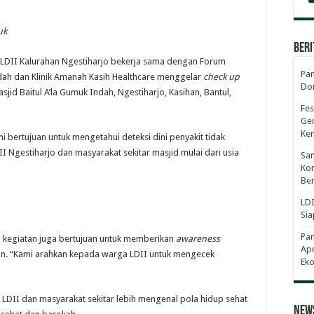
uk
Beri
) LDII Kalurahan Ngestiharjo bekerja sama dengan Forum
Pan
dah dan Klinik Amanah Kasih Healthcare menggelar
check up
Dor
id Baitul A’la Gumuk Indah, Ngestiharjo, Kasihan, Bantul,
Fes
Gen
Ke
i bertujuan untuk mengetahui deteksi dini penyakit tidak
I Ngestiharjo dan masyarakat sekitar masjid mulai dari usia
Sam
Kom
Ber
LDI
Sia
Pa
 kegiatan juga bertujuan untuk memberikan
awareness
Apr
an. “Kami arahkan kepada warga LDII untuk mengecek
Eko
 LDII dan masyarakat sekitar lebih mengenal pola hidup sehat
News