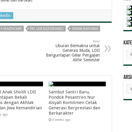
 sehat dan barokah.
nkedIn
IH HEALTHCARE
PAC LDII NGESTIHARJO
SENAM BAROKAH
Next
Kate
Liburan Bermakna untuk
Generasi Muda, LDII
Kat
Banguntapan Gelar Pengajian
Ber
Akhir Semester
ARSI
AR
BE
l Anak Sholih LDII
Sambut Santri Baru,
tapan Bekali
Pondok Pesantren Nur
s dengan Akhlak
Aisyah Komitmen Cetak
dan Jiwa Kemandirian
Generasi Berprestasi dan
Berkarakter
s ago
4 weeks ago