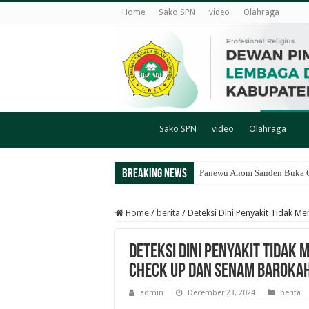
Home
Sako SPN
video
Olahraga
Sako SPN
video
Olahraga
Breaking News
Panewu Anom Sanden Buka CA
Home
/
berita
/
Deteksi Dini Penyakit Tidak M
Deteksi Dini Penyakit Tidak 
Check Up dan Senam Baroka
admin
December 23, 2024
berita