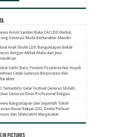
ta
ewu Anom Sanden Buka CAI LDII Bantul,
ong Generasi Muda Berkarakter Mandiri
tival Anak Sholih LDII Banguntapan Bekali
erus dengan Akhlak Mulia dan Jiwa
mandirian
but Santri Baru, Pondok Pesantren Nur Aisyah
itmen Cetak Generasi Berprestasi dan
karakter
I Tamantirto Gelar Festival Generus Sholeh,
pkan Generasi Emas Profesional Religius
newu Banguntapan dan Sejumlah Tokoh
esiasi Bazar Rakyat LDII, Dinilai Perkuat
nomi dan Silaturahmi Masyarakat
 in Pictures