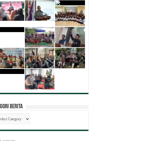
gori Berita
egori
ita