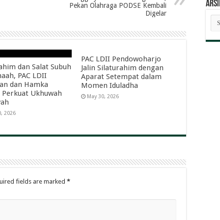
ARSI
Pekan Olahraga PODSE Kembali
Digelar
AR
BE
PAC LDII Pendowoharjo
rahim dan Salat Subuh
Jalin Silaturahim dengan
aah, PAC LDII
Aparat Setempat dalam
dan dan Hamka
Momen Iduladha
 Perkuat Ukhuwah
May 30, 2026
yah
0, 2026
uired fields are marked
*