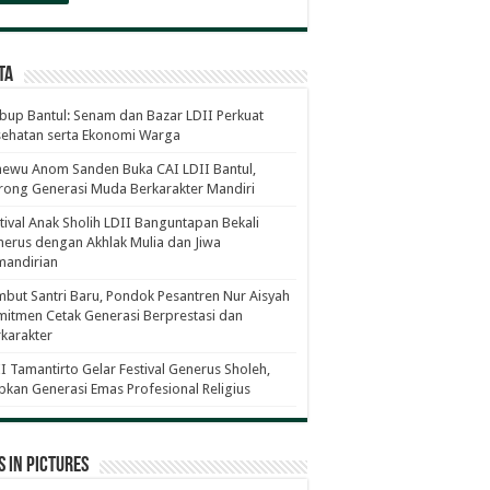
ta
up Bantul: Senam dan Bazar LDII Perkuat
sehatan serta Ekonomi Warga
ewu Anom Sanden Buka CAI LDII Bantul,
ong Generasi Muda Berkarakter Mandiri
tival Anak Sholih LDII Banguntapan Bekali
erus dengan Akhlak Mulia dan Jiwa
mandirian
but Santri Baru, Pondok Pesantren Nur Aisyah
itmen Cetak Generasi Berprestasi dan
karakter
I Tamantirto Gelar Festival Generus Sholeh,
pkan Generasi Emas Profesional Religius
 in Pictures