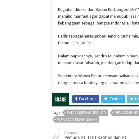
Kegiatan dibuka dari Badan Kesbangpol DIY Nur
memiliki manfaat agar dapat memupuk rasa
kebanggaan sebagai bangsa Indonesia,” kata
Hadir sebagai narasumber Hendro Muhaimin, 
Bintari, S.Psi., M.Psi.
Dalam paparannya, Hendro Muhaimmin menjel
menjadi dasar falsafah, pandangan hidup da
Sementara Wahyu Bintari menyampaikan ajaka
dengan berita hoaks yang disebar melalui me
Facebook
Twitter
Li
Share
Tags
BADAN KESBANGPOL DIY
DPD LDII BANT
WAWASAN KEBANGSAAN
Previous
Pemuda PC LDII Kasihan dan PC