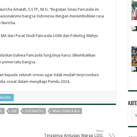
icha Amalah, S.STP., M.Si. “Kegiatan Sinau Pancasila ini
 nasionalisme bangsa Indonesia dengan menumbuhkan rasa
 Nuricha.
MA dari Pusat Studi Pancasila UGM dan Psikolog Wahyu
askan bahwa Pancasila fungsinya harus dikembalikan
n pemersatu bangsa.
n kepada seluruh ormas agar tidak mudah terprovokasi
dia sosial dalam menyikapi Pemilu 2024.
nkedIn
Kate
UL
LDII
LDII BANTUL
SINAU PANCASILA
Kat
Ber
Next
Tingginya Antusias Warga LDII,