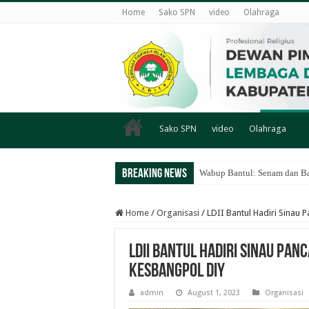
Home
Sako SPN
video
Olahraga
Sako SPN
video
Olahraga
Breaking News
Wabup Bantul: Senam dan Ba
Home
/
Organisasi
/
LDII Bantul Hadiri Sina
LDII Bantul Hadiri Sinau Pa
Kesbangpol DIY
admin
August 1, 2023
Organisasi