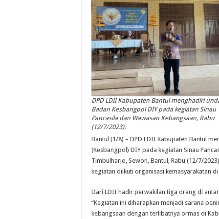
DPD LDII Kabupaten Bantul menghadiri un
Badan Kesbangpol DIY pada kegiatan Sinau
Pancasila dan Wawasan Kebangsaan, Rabu
(12/7/2023).
Bantul (1/8) – DPD LDII Kabupaten Bantul me
(Kesbangpol) DIY pada kegiatan Sinau Panc
Timbulharjo, Sewon, Bantul, Rabu (12/7/2023
kegiatan diikuti organisasi kemasyarakatan d
Dari LDII hadir perwakilan tiga orang di antar
“Kegiatan ini diharapkan menjadi sarana pe
kebangsaan dengan terlibatnya ormas di Kabu