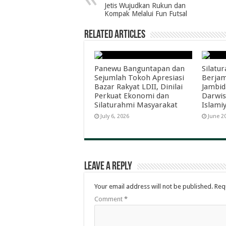
Jetis Wujudkan Rukun dan
Kompak Melalui Fun Futsal
Related Articles
Panewu Banguntapan dan
Silatu
Sejumlah Tokoh Apresiasi
Berjam
Bazar Rakyat LDII, Dinilai
Jambi
Perkuat Ekonomi dan
Darwis
Silaturahmi Masyarakat
Islami
July 6, 2026
June 2
Leave a Reply
Your email address will not be published.
Req
Comment
*