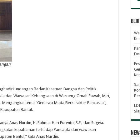
Beri
Wab
Ke
Pan
Dor
Fes
dangan
Gen
Ke
Sam
nghadiri undangan Badan Kesatuan Bangsa dan Politik
Kom
asila dan Wawasan Kebangsaan di Waroeng Omah Sawah, Miri,
Ber
). Mengangkat tema “Generasi Muda Berkarakter Pancasila”,
LDI
i Kabupaten Bantul.
Sia
anya Anas Nurdin, H. Rahmat Heri Purwito, S.E., dan Sugiya.
ningkatan kepahaman terhadap Pancasila dan wawasan
News
paten Bantul,” kata Anas Nurdin.