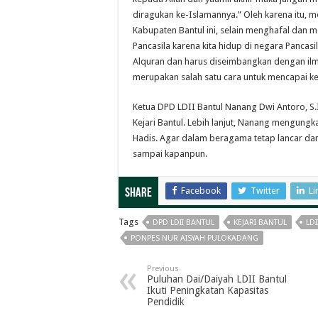
diragukan ke-Islamannya.” Oleh karena itu,
Kabupaten Bantul ini, selain menghafal dan m
Pancasila karena kita hidup di negara Pancasi
Alquran dan harus diseimbangkan dengan ilm
merupakan salah satu cara untuk mencapai k
Ketua DPD LDII Bantul Nanang Dwi Antoro, S.
Kejari Bantul. Lebih lanjut, Nanang mengung
Hadis. Agar dalam beragama tetap lancar dan
sampai kapanpun.
Facebook
Twitter
Li
Share
Tags
DPD LDII BANTUL
KEJARI BANTUL
LDI
PONPES NUR AISYAH PULOKADANG
Previous
Puluhan Dai/Daiyah LDII Bantul
Ikuti Peningkatan Kapasitas
Pendidik