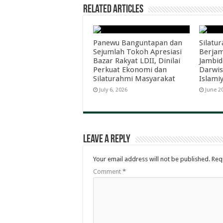
Related Articles
Panewu Banguntapan dan
Silatu
Sejumlah Tokoh Apresiasi
Berjam
Bazar Rakyat LDII, Dinilai
Jambi
Perkuat Ekonomi dan
Darwis
Silaturahmi Masyarakat
Islami
July 6, 2026
June 2
Leave a Reply
Your email address will not be published.
Req
Comment
*