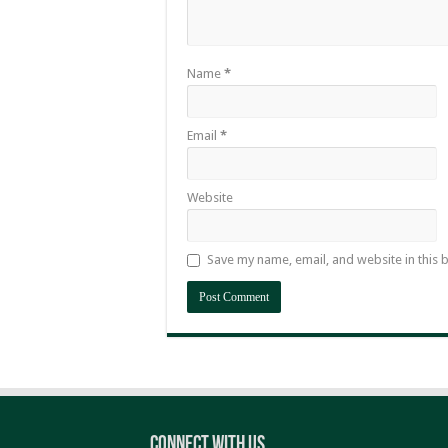
Name
*
Email
*
Website
Save my name, email, and website in this 
Connect With Us