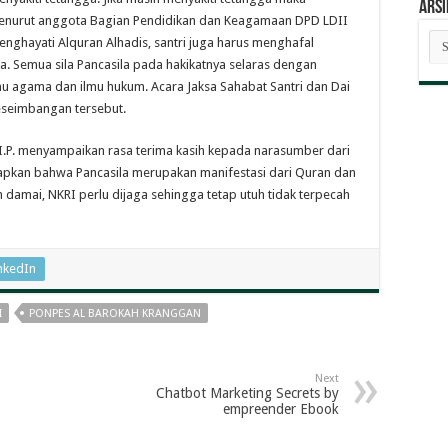
ARSI
 menurut anggota Bagian Pendidikan dan Keagamaan DPD LDII
AR
enghayati Alquran Alhadis, santri juga harus menghafal
BE
la. Semua sila Pancasila pada hakikatnya selaras dengan
u agama dan ilmu hukum. Acara Jaksa Sahabat Santri dan Dai
eseimbangan tersebut.
I.P. menyampaikan rasa terima kasih kepada narasumber dari
kapkan bahwa Pancasila merupakan manifestasi dari Quran dan
 damai, NKRI perlu dijaga sehingga tetap utuh tidak terpecah
nkedIn
I
PONPES AL BAROKAH KRANGGAN
Next
Chatbot Marketing Secrets by
empreender Ebook