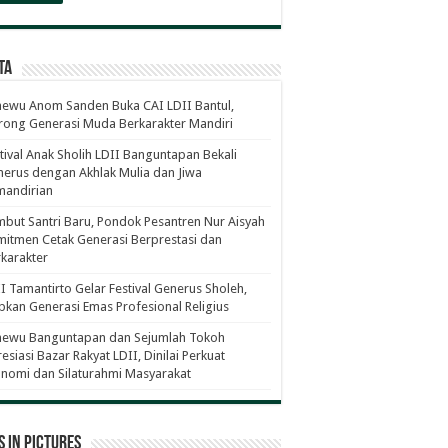
ta
ewu Anom Sanden Buka CAI LDII Bantul,
ong Generasi Muda Berkarakter Mandiri
tival Anak Sholih LDII Banguntapan Bekali
erus dengan Akhlak Mulia dan Jiwa
mandirian
but Santri Baru, Pondok Pesantren Nur Aisyah
itmen Cetak Generasi Berprestasi dan
karakter
I Tamantirto Gelar Festival Generus Sholeh,
pkan Generasi Emas Profesional Religius
newu Banguntapan dan Sejumlah Tokoh
esiasi Bazar Rakyat LDII, Dinilai Perkuat
nomi dan Silaturahmi Masyarakat
 in Pictures