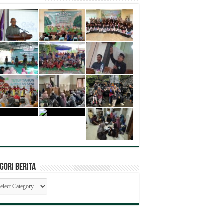
gori Berita
egori
ita