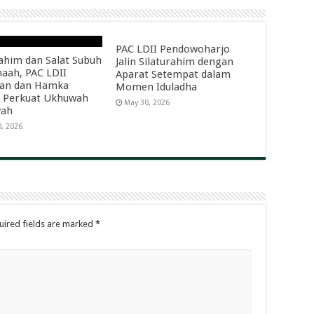
PAC LDII Pendowoharjo
rahim dan Salat Subuh
Jalin Silaturahim dengan
aah, PAC LDII
Aparat Setempat dalam
dan dan Hamka
Momen Iduladha
 Perkuat Ukhuwah
May 30, 2026
yah
0, 2026
uired fields are marked
*