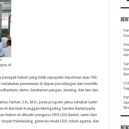
Beri
Pan
Dor
Fes
Gen
Ke
m
Sam
npes Al
Kom
Ber
 penegak hukum yang tidak sepopuler kepolisian atau TNI.
LDI
 melakukan penuntutan di depan persidangan dan memiliki
Sia
osbudhankam, demo, ketahanan pangan, stunting, dan lain-lain.
Pa
ntul, Farhan, S.H., M.H., pada program Jaksa Sahabat Santri
Apr
Eko
ren Al-Barokah Kranggan Murtigading Sanden Bantul pada
an hukum ini dihadiri pengurus DPD LDII Bantul, santri dari
 Aisyah Pulokadang, generasi muda LDII, tokoh agama, dan
News