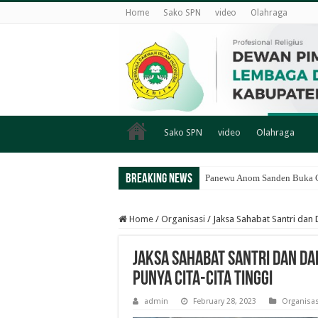
Home
Sako SPN
video
Olahraga
Sako SPN
video
Olahraga
Breaking News
Panewu Anom Sanden Buka CA
Home
/
Organisasi
/
Jaksa Sahabat Santri dan 
Jaksa Sahabat Santri dan Dai
Punya Cita-cita Tinggi
admin
February 28, 2023
Organisas