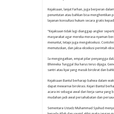
Kejaksaan, lanjut Farhan, juga berperan dal
penuntutan atau bahkan bisa menghentikan pr
layanan konsultasi hukum secara gratis kep
“Kejaksaan tidak lagi dianggap angker sepert
masyarakat agar mereka merasa nyaman berada
menuntut, tetapi juga mengeksekusi. Contohny
memutuskan, dan jaksa eksekusi perintah eks
Ia mengingatkan, empat pilar penyangga dal
Bhinneka Tunggal Ika harus terus dijaga. Gener
santri atau kyai yang masuk birokrat dan bahk
Kejaksaan Bantul berharap bahwa dalam waktu
dapat mewarnai birokrasi. Kejari Bantul be
acara ini sebagai awal dari kerja sama yang b
mudahan jadi awal persahabatan dan persauda
Sementara Ustadz Muhammad Syuhud menyamp
kepada Allah dan yaumil akhir maka jangan me