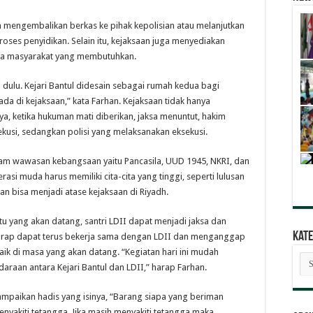
am mengembalikan berkas ke pihak kepolisian atau melanjutkan
oses penyidikan. Selain itu, kejaksaan juga menyediakan
ada masyarakat yang membutuhkan.
i dulu. Kejari Bantul didesain sebagai rumah kedua bagi
 di kejaksaan,” kata Farhan. Kejaksaan tidak hanya
a, ketika hukuman mati diberikan, jaksa menuntut, hakim
ekusi, sedangkan polisi yang melaksanakan eksekusi.
am wawasan kebangsaan yaitu Pancasila, UUD 1945, NKRI, dan
asi muda harus memiliki cita-cita yang tinggi, seperti lulusan
an bisa menjadi atase kejaksaan di Riyadh.
 yang akan datang, santri LDII dapat menjadi jaksa dan
Kate
rharap dapat terus bekerja sama dengan LDII dan menganggap
aik di masa yang akan datang. “Kegiatan hari ini mudah
Kat
Ber
raan antara Kejari Bantul dan LDII,” harap Farhan.
aikan hadis yang isinya, “Barang siapa yang beriman
nyakiti tetangga. Jika masih menyakiti tetangga maka