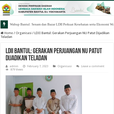
Wabup Bantul: Senam dan Bazar LDII Perkuat Kesehatan serta Ekonomi W
Home
/
Organisasi
/
LDII Bantul: Gerakan Perjuangan NU Patut Dijadikan
Teladan
LDII Bantul: Gerakan Perjuangan NU Patut
Dijadikan Teladan
admin
February 7, 2023
Organisasi
Leave a comment
879 Views