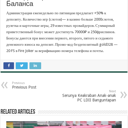
Баланса
Администрация еженедельно по пятницам предлагает +50% к
депозиту. Количество игр (слотов)— в казино больше 2000слотов,
рулетка и карточные игры, 29 известных провайдеров. Суммарный
приветственный бонус может достигнуть 70000₽ и 250фриспинов.
Бонусы даются при внесении первого, второго, пятого и седьмого
денежного взноса на депозит. Промо-код бездепозитный gold328 —
20 FS в Fire Joker за верификацию номера телефона и почты.
Previous
Previous Post
Next
Serunya Keakraban Anak-anak
PC LDII Banguntapan
Related Articles