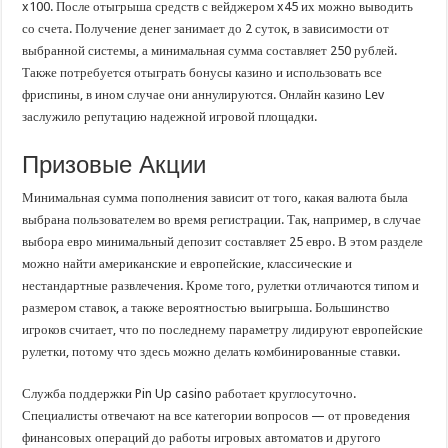
x100. После отыгрыша средств с вейджером x45 их можно выводить
со счета. Получение денег занимает до 2 суток, в зависимости от
выбранной системы, а минимальная сумма составляет 250 рублей.
Также потребуется отыграть бонусы казино и использовать все
фриспины, в ином случае они аннулируются. Онлайн казино Lev
заслужило репутацию надежной игровой площадки.
Призовые Акции
Минимальная сумма пополнения зависит от того, какая валюта была
выбрана пользователем во время регистрации. Так, например, в случае
выбора евро минимальный депозит составляет 25 евро. В этом разделе
можно найти американские и европейские, классические и
нестандартные развлечения. Кроме того, рулетки отличаются типом и
размером ставок, а также вероятностью выигрыша. Большинство
игроков считает, что по последнему параметру лидируют европейские
рулетки, потому что здесь можно делать комбинированные ставки.
Служба поддержки Pin Up casino работает круглосуточно.
Специалисты отвечают на все категории вопросов — от проведения
финансовых операций до работы игровых автоматов и другого