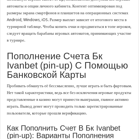
автоматы и опции личного кабинета. Контент оптимизирован под
размеры экрана смартфонов и планшетов на операционных системах
Android, Windows, iOS. Размер выплат зависит от итогового места в
турнирной таблице. Чтобы копить очки и продвигаться в топе игроков,
следует вращать барабаны игровых автоматов, принимающих участие
в турнире.
Пополнение Счета Бк
Ivanbet (pin-up) С Помощью
Банковской Карты
Пробивать обмануть её бессмысленно, лучше играть и быть фартовым.
Нет такой характеристики, ведь все без исключения игровые продукты
представленные в казино могут принести выигрыши, главное активно
играть. Вывод денег могут проводить только зарегистрированные
пользователи, которые прошли верификацию.
Как Пополнить Счет В Бк Ivanbet
(pin-up): Варианты Пополнения