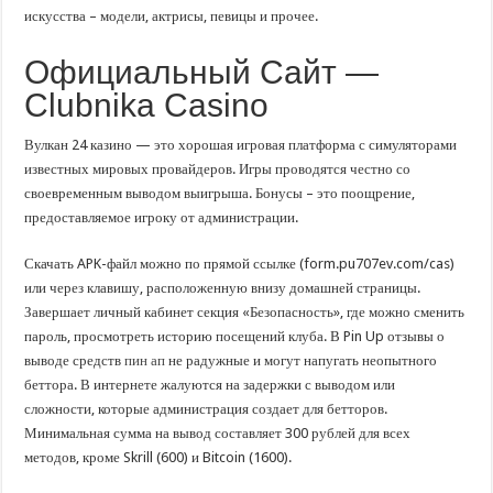
искусства – модели, актрисы, певицы и прочее.
Официальный Сайт —
Clubnika Casino
Вулкан 24 казино — это хорошая игровая платформа с симуляторами
известных мировых провайдеров. Игры проводятся честно со
своевременным выводом выигрыша. Бонусы – это поощрение,
предоставляемое игроку от администрации.
Скачать APK-файл можно по прямой ссылке (form.pu707ev.com/cas)
или через клавишу, расположенную внизу домашней страницы.
Завершает личный кабинет секция «Безопасность», где можно сменить
пароль, просмотреть историю посещений клуба. В Pin Up отзывы о
выводе средств
пин ап
не радужные и могут напугать неопытного
беттора. В интернете жалуются на задержки с выводом или
сложности, которые администрация создает для бетторов.
Минимальная сумма на вывод составляет 300 рублей для всех
методов, кроме Skrill (600) и Bitcoin (1600).