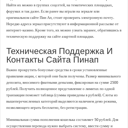
Найти их можно в группах соцсетей, на тематических площадках,
форумах и так далее. Если ранее вы играли на зеркале или
оригинальном сайте Пин Ап, стоит проверить электронную почту.
Нередко адреса зеркал присутствуют в информационной рассылке от
интернет-казино. Кроме того, их можно узнать заранее, обратившись в
техническую поддержку на сайте азартной площадки.
Техническая Поддержка И
Контакты Сайта Пинап
Важно прокрутить бонусные средства в сроки установленные
правилами акции, с которой они были получены. Размер минимального
депозита, вносимого фиатными деньгами, фиксирован на сумме 2500
рублей. Получить полноценное представление о лимитах по одной
транзакции поможет таблица (суммы приведены в рублей). Слоты из
вышеперечисленных категорий выделяются наличием демо режима,
позволяющего играть бесплатно, без регистрации.
Минимальная сумма пополнения кошелька составляет 50 рублей. Для
осуществления перевода нужно выбрать систему, ввести сумму и