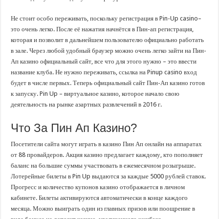
Не стоит особо переживать, поскольку регистрация в Pin-Up casino–
это очень легко. После её нажатия начнётся в Пин-ап регистрация,
которая и позволит в дальнейшем пользователю официально работать
в зале. Через любой удобный браузер можно очень легко зайти на Пин-
Ап казино официальный сайт, все что для этого нужно – это ввести
название клуба. Не нужно переживать, ссылка на Pinup casino вход
будет в числе первых. Теперь официальный сайт Пин-Ап казино готов
к запуску. Pin Up – виртуальное казино, которое начало свою
деятельность на рынке азартных развлечений в 2016 г.
Что За Пин Ап Казино?
Посетители сайта могут играть в казино Пин Ап онлайн на аппаратах
от 88 провайдеров. Акция казино предлагает каждому, кто пополняет
баланс на большие суммы участвовать в ежемесячном розыгрыше.
Лотерейные билеты в Pin Up выдаются за каждые 5000 рублей ставок.
Прогресс и количество купонов казино отображается в личном
кабинете. Билеты активируются автоматически в конце каждого
месяца. Можно выиграть один из главных призов или поощрение в