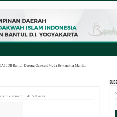
I LDII Bantul, Dorong Generasi Muda Berkarakter Mandiri
Subs
S
Leave a comment
590 Views