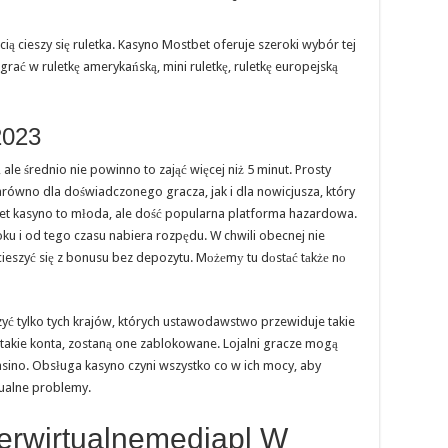
ą cieszy się ruletka. Kasyno Mostbet oferuje szeroki wybór tej
rać w ruletkę amerykańską, mini ruletkę, ruletkę europejską
2023
ale średnio nie powinno to zająć więcej niż 5 minut. Prosty
arówno dla doświadczonego gracza, jak i dla nowicjusza, który
bet kasyno to młoda, ale dość popularna platforma hazardowa.
u i od tego czasu nabiera rozpędu. W chwili obecnej nie
eszyć się z bonusu bez depozytu. Mоżеmу tu dоstаć tаkżе nо
yczyć tylko tych krajów, których ustawodawstwo przewiduje takie
ą takie konta, zostaną one zablokowane. Lojalni gracze mogą
asino. Obsługa kasyno czyni wszystko co w ich mocy, aby
tualne problemy.
erwirtualnemediapl W