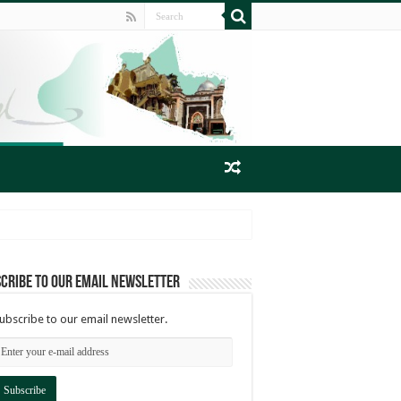
cribe to our email newsletter
ubscribe to our email newsletter.