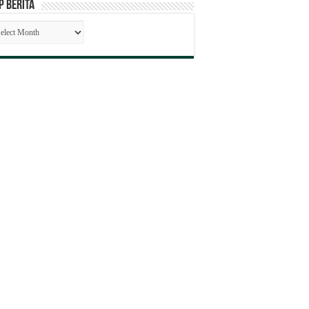
P BERITA
SIP
RITA