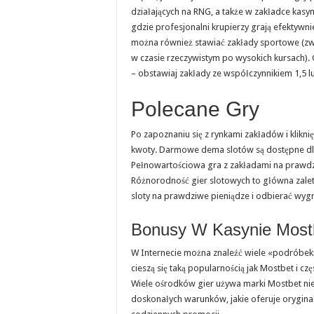
działających na RNG, a także w zakładce kas
gdzie profesjonalni krupierzy grają efektywn
można również stawiać zakłady sportowe (zwy
w czasie rzeczywistym po wysokich kursach). 
– obstawiaj zakłady ze współczynnikiem 1,5 l
Polecane Gry
Po zapoznaniu się z rynkami zakładów i klikn
kwoty. Darmowe dema slotów są dostępne dla 
Pełnowartościowa gra z zakładami na prawdziw
Różnorodność gier slotowych to główna zale
sloty na prawdziwe pieniądze i odbierać wyg
Bonusy W Kasynie Most
W Internecie można znaleźć wiele «podróbek»
cieszą się taką popularnością jak Mostbet i c
Wiele ośrodków gier używa marki Mostbet niel
doskonałych warunków, jakie oferuje orygin