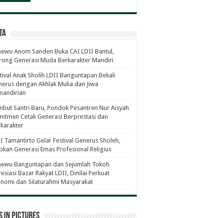
ta
ewu Anom Sanden Buka CAI LDII Bantul,
ong Generasi Muda Berkarakter Mandiri
tival Anak Sholih LDII Banguntapan Bekali
erus dengan Akhlak Mulia dan Jiwa
mandirian
but Santri Baru, Pondok Pesantren Nur Aisyah
itmen Cetak Generasi Berprestasi dan
karakter
I Tamantirto Gelar Festival Generus Sholeh,
pkan Generasi Emas Profesional Religius
newu Banguntapan dan Sejumlah Tokoh
esiasi Bazar Rakyat LDII, Dinilai Perkuat
nomi dan Silaturahmi Masyarakat
 in Pictures