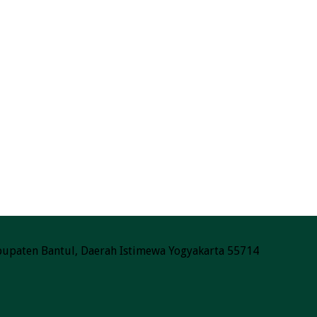
Kabupaten Bantul, Daerah Istimewa Yogyakarta 55714