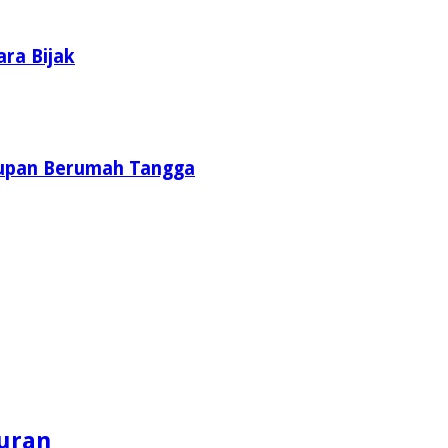
ara Bijak
idupan Berumah Tangga
uran