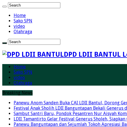
Home
Sako SPN
video
Olahraga
DPD LDII BANTUL L
Home
Sako SPN
video
Olahraga
Breaking News
Panewu Anom Sanden Buka CAI LDII Bantul, Dorong Ge
Festival Anak Sholih LDII Banguntapan Bekali Generus
Sambut Santri Baru, Pondok Pesantren Nur Aisyah Komi
LDII Tamantirto Gelar Festival Generus Sholeh, Siapkan
Panewu Banguntapan dan Sejumlah Tokoh Apresiasi Baza