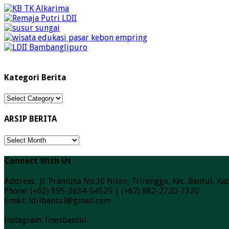
Kategori Berita
Kategori
Berita
ARSIP BERITA
ARSIP
BERITA
Connect With Us
Address : Jl. Pramuka No.30 Niten, Trirenggo, Kec. Bantul, 
Phone: (+62) 895-3634-54525 | (+62) 882-2720-7320
Email: ldiibantul@gmail.com
Instagram: linesbantul