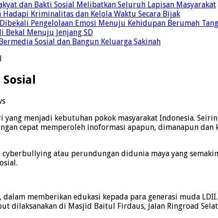
yat dan Bakti Sosial Melibatkan Seluruh Lapisan Masyarakat
 Hadapi Kriminalitas dan Kelola Waktu Secara Bijak
ul Dibekali Pengelolaan Emosi Menuju Kehidupan Berumah Tan
di Bekal Menuju Jenjang SD
Bermedia Sosial dan Bangun Keluarga Sakinah
l
 Sosial
ws
ari yang menjadi kebutuhan pokok masyarakat Indonesia. Seir
dengan cepat memperoleh inoformasi apapun, dimanapun dan ka
rti cyberbullying atau perundungan didunia maya yang semakin
sial.
., dalam memberikan edukasi kepada para generasi muda LDII.
but dilaksanakan di Masjid Baitul Firdaus, Jalan Ringroad Se