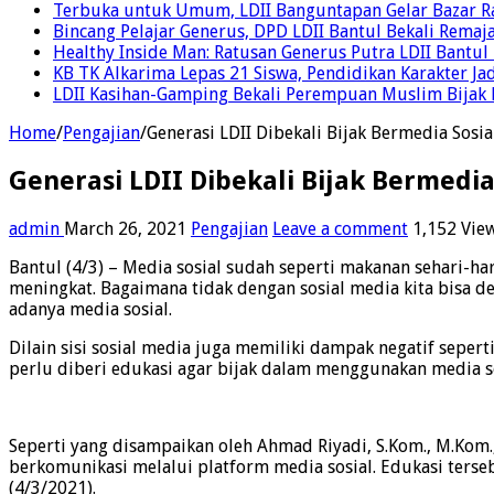
Terbuka untuk Umum, LDII Banguntapan Gelar Bazar Rak
Bincang Pelajar Generus, DPD LDII Bantul Bekali Remaja
Healthy Inside Man: Ratusan Generus Putra LDII Bant
KB TK Alkarima Lepas 21 Siswa, Pendidikan Karakter Ja
LDII Kasihan-Gamping Bekali Perempuan Muslim Bijak 
Home
/
Pengajian
/
Generasi LDII Dibekali Bijak Bermedia Sosia
Generasi LDII Dibekali Bijak Bermedia
admin
March 26, 2021
Pengajian
Leave a comment
1,152 Vie
Bantul (4/3) – Media sosial sudah seperti makanan sehari-h
meningkat. Bagaimana tidak dengan sosial media kita bisa 
adanya media sosial.
Dilain sisi sosial media juga memiliki dampak negatif sepe
perlu diberi edukasi agar bijak dalam menggunakan media so
Seperti yang disampaikan oleh Ahmad Riyadi, S.Kom., M.Kom
berkomunikasi melalui platform media sosial. Edukasi terse
(4/3/2021).