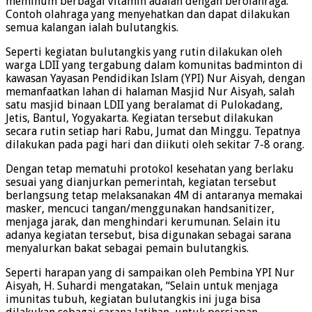
meminum berbagai vitamin adalah dengan berolahraga.
Contoh olahraga yang menyehatkan dan dapat dilakukan
semua kalangan ialah bulutangkis.
Seperti kegiatan bulutangkis yang rutin dilakukan oleh
warga LDII yang tergabung dalam komunitas badminton di
kawasan Yayasan Pendidikan Islam (YPI) Nur Aisyah, dengan
memanfaatkan lahan di halaman Masjid Nur Aisyah, salah
satu masjid binaan LDII yang beralamat di Pulokadang,
Jetis, Bantul, Yogyakarta. Kegiatan tersebut dilakukan
secara rutin setiap hari Rabu, Jumat dan Minggu. Tepatnya
dilakukan pada pagi hari dan diikuti oleh sekitar 7-8 orang.
Dengan tetap mematuhi protokol kesehatan yang berlaku
sesuai yang dianjurkan pemerintah, kegiatan tersebut
berlangsung tetap melaksanakan 4M di antaranya memakai
masker, mencuci tangan/menggunakan handsanitizer,
menjaga jarak, dan menghindari kerumunan. Selain itu
adanya kegiatan tersebut, bisa digunakan sebagai sarana
menyalurkan bakat sebagai pemain bulutangkis.
Seperti harapan yang di sampaikan oleh Pembina YPI Nur
Aisyah, H. Suhardi mengatakan, “Selain untuk menjaga
imunitas tubuh, kegiatan bulutangkis ini juga bisa