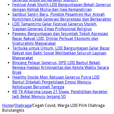
Festival Anak Sholih LDII Banguntapan Bekali Generus
dengan Akhlak Mulia dan Jiwa Kemandirian
Sambut Santri Baru, Pondok Pesantren Nur Aisyah
Komitmen Cetak Generasi Berprestasi dan Berkarakter
LDII Tamantirto Gelar Festival Generus Sholeh,
Siapkan Generasi Emas Profesional Religius
Panewu Banguntapan dan Sejumlah Tokoh Apresiasi
Bazar Rakyat LDII, Dinilai Perkuat Ekonomi dan
Silaturahmi Masyarakat
Terbuka untuk Umum, LDII Banguntapan Gelar Bazar
Rakyat dan Bakti Sosial Melibatkan Seluruh Lapisan
Masyarakat
Bincang Pelajar Generus, DPD LDII Bantul Bekali
Remaja Hadapi Kriminalitas dan Kelola Waktu Secara
Bijak
Healthy Inside Man: Ratusan Generus Putra LDII
Bantul Dibekali Pengelolaan Emosi Menuju
Kehidupan Berumah Tangga
KB TK Alkarima Lepas 21 Siswa, Pendidikan Karakter
Jadi Bekal Menuju Jenjang SD
Home
/
Olahraga
/
Cegah Covid, Warga LDII Pilih Olahraga
Bulutangkis