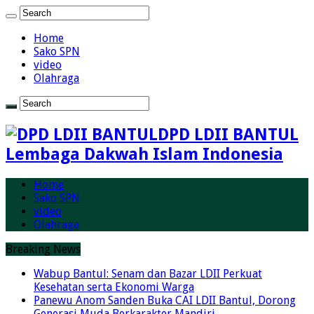
Home
Sako SPN
video
Olahraga
DPD LDII BANTUL
Lembaga Dakwah Islam Indonesia
Home
Sako SPN
video
Olahraga
Breaking News
Wabup Bantul: Senam dan Bazar LDII Perkuat
Kesehatan serta Ekonomi Warga
Panewu Anom Sanden Buka CAI LDII Bantul, Dorong
Generasi Muda Berkarakter Mandiri