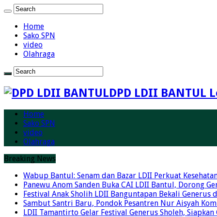
Home
Sako SPN
video
Olahraga
DPD LDII BANTUL L
Home
Sako SPN
video
Olahraga
Breaking News
Wabup Bantul: Senam dan Bazar LDII Perkuat Kesehata
Panewu Anom Sanden Buka CAI LDII Bantul, Dorong Ge
Festival Anak Sholih LDII Banguntapan Bekali Generus
Sambut Santri Baru, Pondok Pesantren Nur Aisyah Komi
LDII Tamantirto Gelar Festival Generus Sholeh, Siapkan