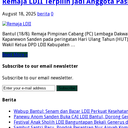
Remaja LDII Terpilih Jadi Anggota P
August 18, 2025
berita
0
Bantul (18/8). Remaja Pimpinan Cabang (PC) Lembaga Dakwah
Kapanewon Sanden pada peringatan Hari Ulang Tahun (HUT) ke
Wakil Ketua DPD LDII Kabupaten …
Read More »
Subscribe to our email newsletter
Subscribe to our email newsletter.
Berita
Wabup Bantul: Senam dan Bazar LDII Perkuat Kesehata
Panewu Anom Sanden Buka CAI LDII Bantul, Dorong Ge
Festival Anak Sholih LDII Banguntapan Bekali Generus
Sambut Santri Baru, Pondok Pesantren Nur Aisyah Komi