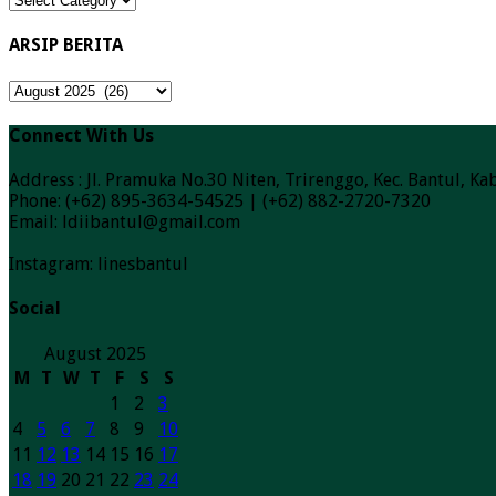
Berita
ARSIP BERITA
ARSIP
BERITA
Connect With Us
Address : Jl. Pramuka No.30 Niten, Trirenggo, Kec. Bantul, 
Phone: (+62) 895-3634-54525 | (+62) 882-2720-7320
Email: ldiibantul@gmail.com
Instagram: linesbantul
Social
August 2025
M
T
W
T
F
S
S
1
2
3
4
5
6
7
8
9
10
11
12
13
14
15
16
17
18
19
20
21
22
23
24