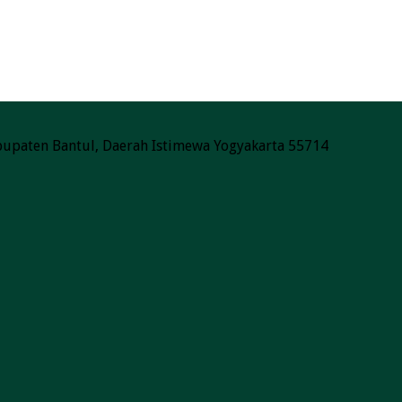
Kabupaten Bantul, Daerah Istimewa Yogyakarta 55714