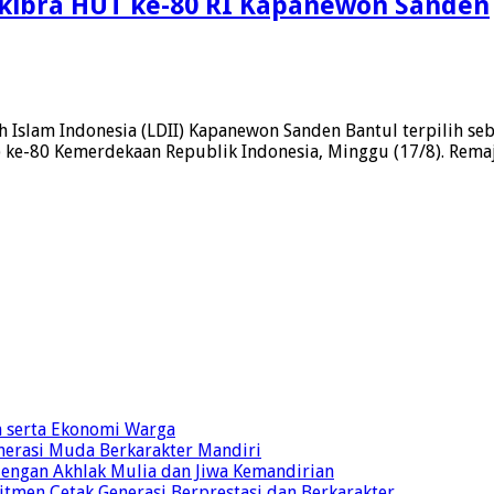
askibra HUT ke-80 RI Kapanewon Sanden
 Islam Indonesia (LDII) Kapanewon Sanden Bantul terpilih se
-80 Kemerdekaan Republik Indonesia, Minggu (17/8). Remaja L
n serta Ekonomi Warga
nerasi Muda Berkarakter Mandiri
 dengan Akhlak Mulia dan Jiwa Kemandirian
tmen Cetak Generasi Berprestasi dan Berkarakter