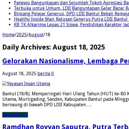
Panewu Banguntapan dan Sejumlah Tokoh Apresiasi Baza
Terbuka untuk Umum, LDII Banguntapan Gelar Bazar Rak
Bincang Pelajar Generus, DPD LDII Bantul Bekali Remaja
Healthy Inside Man: Ratusan Generus Putra LDII Bant
KB TK Alkarima Lepas 21 Siswa, Pendidikan Karakter Ja
Home
/
2025
/
August
/
18
Daily Archives:
August 18, 2025
Gelorakan Nasionalisme, Lembaga Pe
August 18, 2025
berita
0
Bantul (18/8). Memperingati Hari Ulang Tahun (HUT) ke-80 
Utama, Murtigading, Sanden, Kabupaten Bantul pada Minggu
bernaung di bawah DPD LDII Kabupaten …
Read More »
Ramdhan Royyan Saputra, Putra Terbai