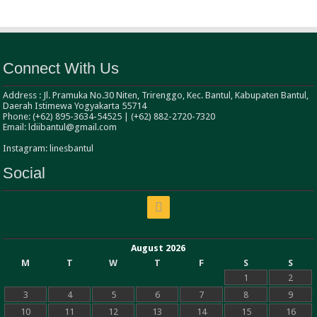
Connect With Us
Address : Jl. Pramuka No.30 Niten, Trirenggo, Kec. Bantul, Kabupaten Bantul,
Daerah Istimewa Yogyakarta 55714
Phone: (+62) 895-3634-54525 | (+62) 882-2720-7320
Email: ldiibantul@gmail.com
Instagram: linesbantul
Social
August 2026
M
T
W
T
F
S
S
1
2
3
4
5
6
7
8
9
10
11
12
13
14
15
16