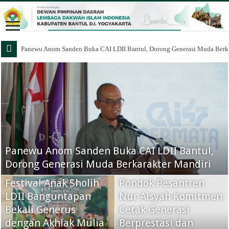
Panewu Anom Sanden Buka CAI LDII Bantul, Dorong Generasi Muda Berka
Panewu Anom Sanden Buka CAI LDII Bantul,
Dorong Generasi Muda Berkarakter Mandiri
Sambut Santri Baru,
Festival Anak Sholih
Pondok Pesantren
LDII Banguntapan
Nur Aisyah Komitmen
Bekali Generus
Cetak Generasi
dengan Akhlak Mulia
Berprestasi dan
Panewu Banguntapan