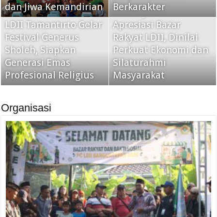
dan Jiwa Kemandirian
Berkarakter
dan Sejumlah Tokoh
LDII Tamantirto Gelar
Apresiasi Bazar
Festival Generus
Rakyat LDII, Dinilai
Sholeh, Siapkan
Perkuat Ekonomi dan
Generasi Emas
Silaturahmi
Profesional Religius
Masyarakat
Organisasi