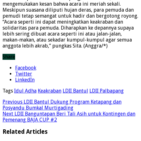
mengemukakan kesan bahwa acara ini meriah sekali.
Meskipun suasana diliputi hujan deras, para pemuda dan
pemudi tetap semangat untuk hadir dan bergotong royong.
“Acara seperti ini dapat meningkatkan keakraban dan
solidaritas para pemuda. Diharapkan ke depannya supaya
lebih sering dibuat acara seperti ini atau jalan-jalan,
makan-makan, atau sekadar kumpul-kumpul agar semua
anggota lebih akrab,” pungkas Sita. (Anggra/*)
Share
Facebook
Twitter
LinkedIn
Tags
Idul Adha
Keakraban
LDII Bantul
LDII Palbapang
Previous
LDII Bantul Dukung Program Ketapang dan
Posyandu Bumkal Murtigading
Next
LDII Banguntapan Beri Tali Asih untuk Kontingen dan
Pemenang BAJA CUP #2
Related Articles