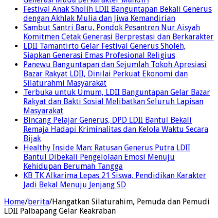
Festival Anak Sholih LDII Banguntapan Bekali Generus
dengan Akhlak Mulia dan Jiwa Kemandirian
Sambut Santri Baru, Pondok Pesantren Nur Aisyah
Komitmen Cetak Generasi Berprestasi dan Berkarakter
LDII Tamantirto Gelar Festival Generus Sholeh,
Siapkan Generasi Emas Profesional Religius
Panewu Banguntapan dan Sejumlah Tokoh Apresiasi
Bazar Rakyat LDII, Dinilai Perkuat Ekonomi dan
Silaturahmi Masyarakat
Terbuka untuk Umum, LDII Banguntapan Gelar Bazar
Rakyat dan Bakti Sosial Melibatkan Seluruh Lapisan
Masyarakat
Bincang Pelajar Generus, DPD LDII Bantul Bekali
Remaja Hadapi Kriminalitas dan Kelola Waktu Secara
Bijak
Healthy Inside Man: Ratusan Generus Putra LDII
Bantul Dibekali Pengelolaan Emosi Menuju
Kehidupan Berumah Tangga
KB TK Alkarima Lepas 21 Siswa, Pendidikan Karakter
Jadi Bekal Menuju Jenjang SD
Home
/
berita
/
Hangatkan Silaturahim, Pemuda dan Pemudi
LDII Palbapang Gelar Keakraban