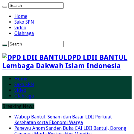
Home
Sako SPN
video
Olahraga
DPD LDII BANTUL
Lembaga Dakwah Islam Indonesia
Home
Sako SPN
video
Olahraga
Breaking News
Wabup Bantul: Senam dan Bazar LDII Perkuat
Kesehatan serta Ekonomi Warga
Panewu Anom Sanden Buka CAI LDII Bantul, Dorong
Generasi Muda Berkarakter Mandiri