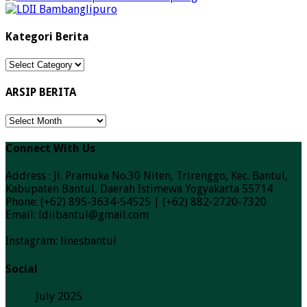
Kategori Berita
Kategori
Berita
ARSIP BERITA
ARSIP
BERITA
Connect With Us
Address : Jl. Pramuka No.30 Niten, Trirenggo, Kec. Bantul,
Kabupaten Bantul, Daerah Istimewa Yogyakarta 55714
Phone: (+62) 895-3634-54525 | (+62) 882-2720-7320
Email: ldiibantul@gmail.com
Instagram: linesbantul
Social
July 2025