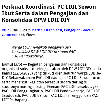
Perkuat Koordinasi, PC LDII Sewon
Ikut Serta dalam Pengajian dan
Konsolidasi DPW LDII DIY
Villa
June 3, 2025
berita
,
Organisasi
,
Pengajian
Leave a
comment
558 Views
Warga LDII mengikuti pengajian dan
konsolidasi DPW LDII DIY di studio PAC
LDII Pendowoharjo.
Bantul (3/6) — Kegiatan pengajian dan konsolidasi
organisasi sukses diselenggarakan oleh DPW LDII DIY pada
Kamis (22/5/2025) yang diikuti oleh seluruh warga LDII se-
DIY. Sebanyak enam PAC LDII naungan PC LDII Sewon turut
serta mengikuti kegiatan tersebut secara daring di
studionya masing-masing. Keenam PAC LDII tersebut, yakni
PAC LDII Panggungharjo, PAC LDII Pendowoharjo, PAC LDII
Sabdodadi, PAC LDII Bantul, PAC LDII Trirenggo, dan PAC
LDII Palbapang.