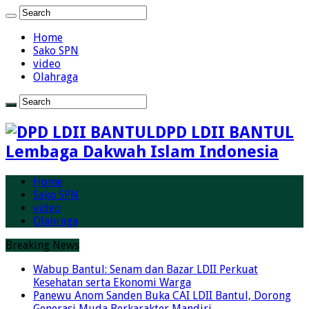
Home
Sako SPN
video
Olahraga
DPD LDII BANTUL
Lembaga Dakwah Islam Indonesia
Home
Sako SPN
video
Olahraga
Breaking News
Wabup Bantul: Senam dan Bazar LDII Perkuat
Kesehatan serta Ekonomi Warga
Panewu Anom Sanden Buka CAI LDII Bantul, Dorong
Generasi Muda Berkarakter Mandiri