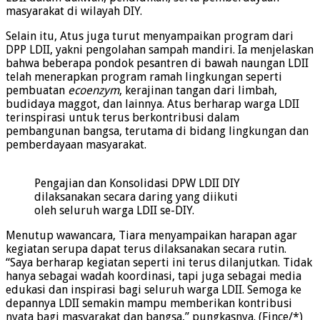
masyarakat di wilayah DIY.
Selain itu, Atus juga turut menyampaikan program dari
DPP LDII, yakni pengolahan sampah mandiri. Ia menjelaskan
bahwa beberapa pondok pesantren di bawah naungan LDII
telah menerapkan program ramah lingkungan seperti
pembuatan
ecoenzym
, kerajinan tangan dari limbah,
budidaya maggot, dan lainnya. Atus berharap warga LDII
terinspirasi untuk terus berkontribusi dalam
pembangunan bangsa, terutama di bidang lingkungan dan
pemberdayaan masyarakat.
Pengajian dan Konsolidasi DPW LDII DIY
dilaksanakan secara daring yang diikuti
oleh seluruh warga LDII se-DIY.
Menutup wawancara, Tiara menyampaikan harapan agar
kegiatan serupa dapat terus dilaksanakan secara rutin.
“Saya berharap kegiatan seperti ini terus dilanjutkan. Tidak
hanya sebagai wadah koordinasi, tapi juga sebagai media
edukasi dan inspirasi bagi seluruh warga LDII. Semoga ke
depannya LDII semakin mampu memberikan kontribusi
nyata bagi masyarakat dan bangsa,” pungkasnya. (Fince/*)