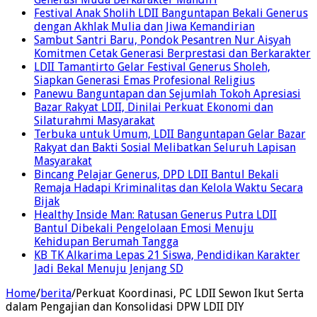
Festival Anak Sholih LDII Banguntapan Bekali Generus
dengan Akhlak Mulia dan Jiwa Kemandirian
Sambut Santri Baru, Pondok Pesantren Nur Aisyah
Komitmen Cetak Generasi Berprestasi dan Berkarakter
LDII Tamantirto Gelar Festival Generus Sholeh,
Siapkan Generasi Emas Profesional Religius
Panewu Banguntapan dan Sejumlah Tokoh Apresiasi
Bazar Rakyat LDII, Dinilai Perkuat Ekonomi dan
Silaturahmi Masyarakat
Terbuka untuk Umum, LDII Banguntapan Gelar Bazar
Rakyat dan Bakti Sosial Melibatkan Seluruh Lapisan
Masyarakat
Bincang Pelajar Generus, DPD LDII Bantul Bekali
Remaja Hadapi Kriminalitas dan Kelola Waktu Secara
Bijak
Healthy Inside Man: Ratusan Generus Putra LDII
Bantul Dibekali Pengelolaan Emosi Menuju
Kehidupan Berumah Tangga
KB TK Alkarima Lepas 21 Siswa, Pendidikan Karakter
Jadi Bekal Menuju Jenjang SD
Home
/
berita
/
Perkuat Koordinasi, PC LDII Sewon Ikut Serta
dalam Pengajian dan Konsolidasi DPW LDII DIY