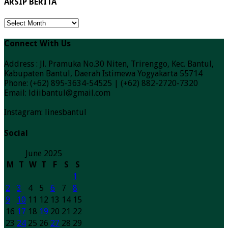
ARSIP BERITA
ARSIP
BERITA
Connect With Us
Address : Jl. Pramuka No.30 Niten, Trirenggo, Kec. Bantul,
Kabupaten Bantul, Daerah Istimewa Yogyakarta 55714
Phone: (+62) 895-3634-54525 | (+62) 882-2720-7320
Email: ldiibantul@gmail.com
Instagram: linesbantul
Social
June 2025
M
T
W
T
F
S
S
1
2
3
4
5
6
7
8
9
10
11
12
13
14
15
16
17
18
19
20
21
22
23
24
25
26
27
28
29