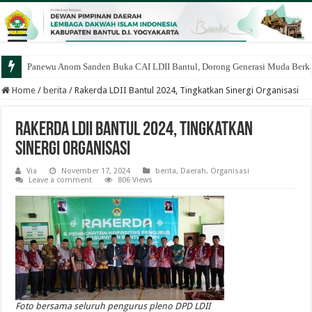
Panewu Anom Sanden Buka CAI LDII Bantul, Dorong Generasi Muda Berka
Home
/
berita
/
Rakerda LDII Bantul 2024, Tingkatkan Sinergi Organisasi
Rakerda LDII Bantul 2024, Tingkatkan
Sinergi Organisasi
Via
November 17, 2024
berita
,
Daerah
,
Organisasi
Leave a comment
806 Views
Foto bersama seluruh pengurus pleno DPD LDII