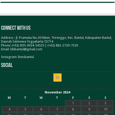
Connect With Us
Address : Jl. Pramuka No.30 Niten, Trirenggo, Kec. Bantul, Kabupaten Bantul,
Daerah Istimewa Yogyakarta 55714
Phone: (+62) 895-3634-54525 | (+62) 882-2720-7320
Email: ldiibantul@gmail.com
Instagram: linesbantul
Social
November 2024
M
T
W
T
F
S
S
1
2
3
4
5
6
7
8
9
10