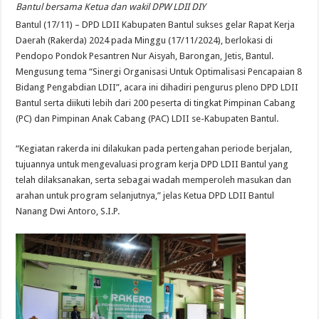
Bantul bersama Ketua dan wakil DPW LDII DIY
Bantul (17/11) – DPD LDII Kabupaten Bantul sukses gelar Rapat Kerja
Daerah (Rakerda) 2024 pada Minggu (17/11/2024), berlokasi di
Pendopo Pondok Pesantren Nur Aisyah, Barongan, Jetis, Bantul.
Mengusung tema “Sinergi Organisasi Untuk Optimalisasi Pencapaian 8
Bidang Pengabdian LDII”, acara ini dihadiri pengurus pleno DPD LDII
Bantul serta diikuti lebih dari 200 peserta di tingkat Pimpinan Cabang
(PC) dan Pimpinan Anak Cabang (PAC) LDII se-Kabupaten Bantul.
“Kegiatan rakerda ini dilakukan pada pertengahan periode berjalan,
tujuannya untuk mengevaluasi program kerja DPD LDII Bantul yang
telah dilaksanakan, serta sebagai wadah memperoleh masukan dan
arahan untuk program selanjutnya,” jelas Ketua DPD LDII Bantul
Nanang Dwi Antoro, S.I.P.