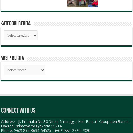
Kategori Berita
Kategori
Berita
ARSIP BERITA
ARSIP
BERITA
Connect With Us
Address : Jl. Pramuka No.30 Niten, Trirenggo, Kec. Bantul, Kabupaten Bantul,
Daerah Istimewa Yogyakarta 55714
Phone: (+62) 895-3634-54525 | (+62) 882-2720-7320