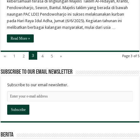
kebersamaan terasa di lingkungan Majelis Taklim Al-Hidayah, Krantil,
Pendowoharjo, Sewon, Bantul. Majelis taklim yang berada di bawah
naungan PAC LDII Pendowoharjo ini sukses melaksanakan kurban
pada Hari Raya Idul Adha, Jumat (6/6/2025). Kegiatan tahunan ini
melibatkan berbagai kalangan masyarakat, mulai dari usia …
Read More »
3
«
1
2
4
5
»
Page 3 of 5
Subscribe to our email newsletter
Subscribe to our email newsletter.
Berita