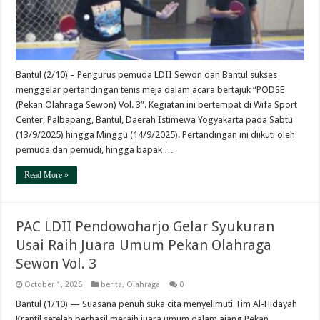
Bantul (2/10) – Pengurus pemuda LDII Sewon dan Bantul sukses
menggelar pertandingan tenis meja dalam acara bertajuk “PODSE
(Pekan Olahraga Sewon) Vol. 3”. Kegiatan ini bertempat di Wifa Sport
Center, Palbapang, Bantul, Daerah Istimewa Yogyakarta pada Sabtu
(13/9/2025) hingga Minggu (14/9/2025). Pertandingan ini diikuti oleh
pemuda dan pemudi, hingga bapak …
Read More »
PAC LDII Pendowoharjo Gelar Syukuran
Usai Raih Juara Umum Pekan Olahraga
Sewon Vol. 3
October 1, 2025
berita
,
Olahraga
0
Bantul (1/10) — Suasana penuh suka cita menyelimuti Tim Al-Hidayah
Krantil setelah berhasil meraih juara umum dalam ajang Pekan