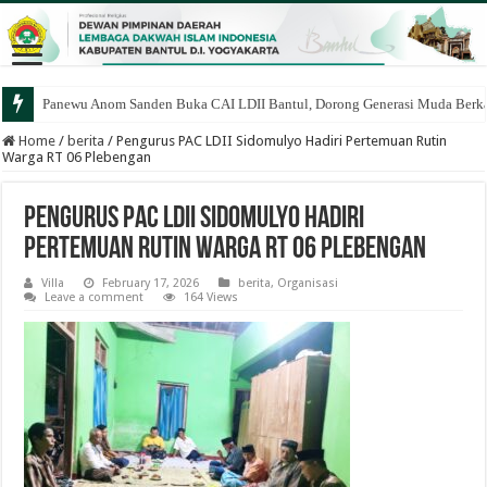
Panewu Anom Sanden Buka CAI LDII Bantul, Dorong Generasi Muda Berka
Home
/
berita
/
Pengurus PAC LDII Sidomulyo Hadiri Pertemuan Rutin
Warga RT 06 Plebengan
Pengurus PAC LDII Sidomulyo Hadiri
Pertemuan Rutin Warga RT 06 Plebengan
Villa
February 17, 2026
berita
,
Organisasi
Leave a comment
164 Views