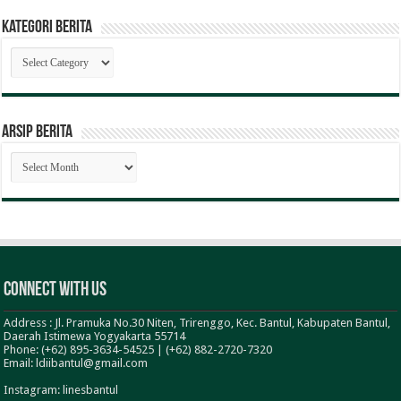
Kategori Berita
Kategori
Berita
ARSIP BERITA
ARSIP
BERITA
Connect With Us
Address : Jl. Pramuka No.30 Niten, Trirenggo, Kec. Bantul, Kabupaten Bantul,
Daerah Istimewa Yogyakarta 55714
Phone: (+62) 895-3634-54525 | (+62) 882-2720-7320
Email: ldiibantul@gmail.com
Instagram: linesbantul