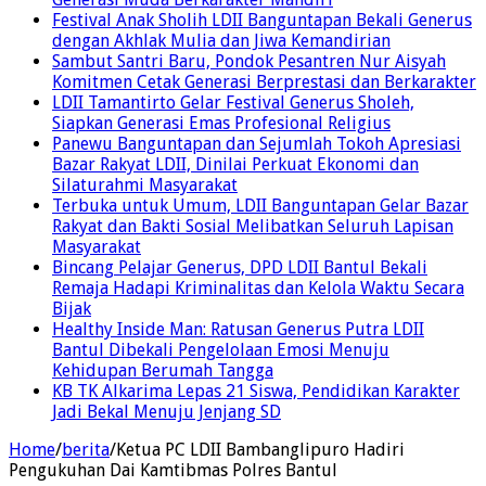
Festival Anak Sholih LDII Banguntapan Bekali Generus
dengan Akhlak Mulia dan Jiwa Kemandirian
Sambut Santri Baru, Pondok Pesantren Nur Aisyah
Komitmen Cetak Generasi Berprestasi dan Berkarakter
LDII Tamantirto Gelar Festival Generus Sholeh,
Siapkan Generasi Emas Profesional Religius
Panewu Banguntapan dan Sejumlah Tokoh Apresiasi
Bazar Rakyat LDII, Dinilai Perkuat Ekonomi dan
Silaturahmi Masyarakat
Terbuka untuk Umum, LDII Banguntapan Gelar Bazar
Rakyat dan Bakti Sosial Melibatkan Seluruh Lapisan
Masyarakat
Bincang Pelajar Generus, DPD LDII Bantul Bekali
Remaja Hadapi Kriminalitas dan Kelola Waktu Secara
Bijak
Healthy Inside Man: Ratusan Generus Putra LDII
Bantul Dibekali Pengelolaan Emosi Menuju
Kehidupan Berumah Tangga
KB TK Alkarima Lepas 21 Siswa, Pendidikan Karakter
Jadi Bekal Menuju Jenjang SD
Home
/
berita
/
Ketua PC LDII Bambanglipuro Hadiri
Pengukuhan Dai Kamtibmas Polres Bantul