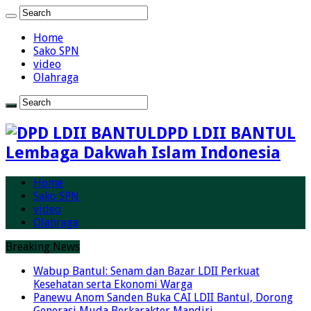
Home
Sako SPN
video
Olahraga
DPD LDII BANTUL
Lembaga Dakwah Islam Indonesia
Home
Sako SPN
video
Olahraga
Breaking News
Wabup Bantul: Senam dan Bazar LDII Perkuat
Kesehatan serta Ekonomi Warga
Panewu Anom Sanden Buka CAI LDII Bantul, Dorong
Generasi Muda Berkarakter Mandiri