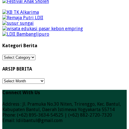
Kategori Berita
Kategori
Berita
ARSIP BERITA
ARSIP
BERITA
Connect With Us
Address : Jl. Pramuka No.30 Niten, Trirenggo, Kec. Bantul,
Kabupaten Bantul, Daerah Istimewa Yogyakarta 55714
Phone: (+62) 895-3634-54525 | (+62) 882-2720-7320
Email: ldiibantul@gmail.com