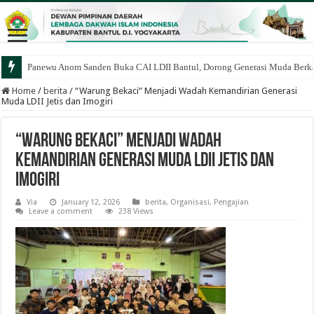
Panewu Anom Sanden Buka CAI LDII Bantul, Dorong Generasi Muda Berka
Home
/
berita
/
“Warung Bekaci” Menjadi Wadah Kemandirian Generasi
Muda LDII Jetis dan Imogiri
“Warung Bekaci” Menjadi Wadah
Kemandirian Generasi Muda LDII Jetis dan
Imogiri
Via
January 12, 2026
berita
,
Organisasi
,
Pengajian
Leave a comment
238 Views