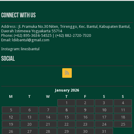
Connect With Us
Address : Jl. Pramuka No.30 Niten, Trirenggo, Kec. Bantul, Kabupaten Bantul,
Daerah Istimewa Yogyakarta 55714
Phone: (+62) 895-3634-54525 | (+62) 882-2720-7320
Email: ldiibantul@gmail.com
Instagram: linesbantul
Social
January 2026
M
T
W
T
F
S
S
1
2
3
4
5
6
7
8
9
10
11
12
13
14
15
16
17
18
19
20
21
22
23
24
25
26
27
28
29
30
31