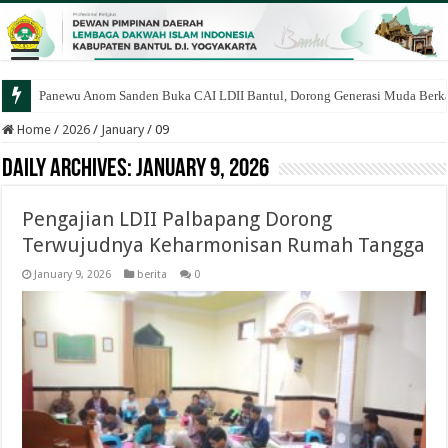
Panewu Anom Sanden Buka CAI LDII Bantul, Dorong Generasi Muda Berka
Home
/
2026
/
January
/
09
Daily Archives:
January 9, 2026
Pengajian LDII Palbapang Dorong
Terwujudnya Keharmonisan Rumah Tangga
January 9, 2026
berita
0