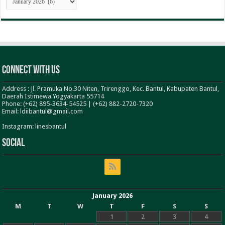
BERITA
Connect With Us
Address : Jl. Pramuka No.30 Niten, Trirenggo, Kec. Bantul, Kabupaten Bantul,
Daerah Istimewa Yogyakarta 55714
Phone: (+62) 895-3634-54525 | (+62) 882-2720-7320
Email: ldiibantul@gmail.com
Instagram: linesbantul
Social
January 2026
M
T
W
T
F
S
S
1
2
3
4