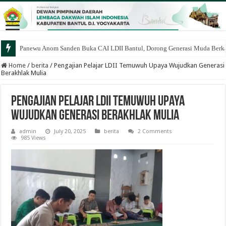
Panewu Anom Sanden Buka CAI LDII Bantul, Dorong Generasi Muda Berka
Home
/
berita
/
Pengajian Pelajar LDII Temuwuh Upaya Wujudkan Generasi
Berakhlak Mulia
Pengajian Pelajar LDII Temuwuh Upaya
Wujudkan Generasi Berakhlak Mulia
admin
July 20, 2025
berita
2 Comments
985 Views