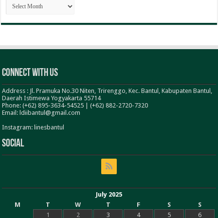
ARSIP
BERITA
Connect With Us
Address : Jl. Pramuka No.30 Niten, Trirenggo, Kec. Bantul, Kabupaten Bantul,
Daerah Istimewa Yogyakarta 55714
Phone: (+62) 895-3634-54525 | (+62) 882-2720-7320
Email: ldiibantul@gmail.com
Instagram: linesbantul
Social
July 2025
M
T
W
T
F
S
S
1
2
3
4
5
6