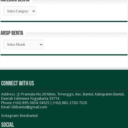
Kategori
Berita
ARSIP BERITA
ARSIP
BERITA
Connect With Us
Address : Jl. Pramuka No.30 Niten, Trirenggo, Kec. Bantul, Kabupaten Bantul,
Daerah Istimewa Yogyakarta 55714
Phone: (+62) 895-3634-54525 | (+62) 882-2720-7320
Email: ldiibantul@gmail.com
Instagram: linesbantul
Social