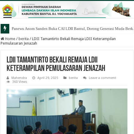
Panewu Anom Sanden Buka CAI LDII Bantul, Dorong Generasi Muda Berka
Home
/
berita
/
LDII Tamantirto Bekali Remaja LDII Keterampilan
Pemulasaran Jenazah
LDII Tamantirto Bekali Remaja LDII
Keterampilan Pemulasaran Jenazah
Mahendra
April 29, 2025
berita
Leave a comment
360 Views