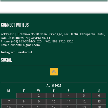
Connect With Us
Address : Jl. Pramuka No.30 Niten, Trirenggo, Kec. Bantul, Kabupaten Bantul,
Daerah Istimewa Yogyakarta 55714
Phone: (+62) 895-3634-54525 | (+62) 882-2720-7320
Email: ldiibantul@gmail.com
Instagram: linesbantul
Social
April 2025
M
T
W
T
F
S
S
1
2
3
4
5
6
7
8
9
10
11
12
13
14
15
16
17
18
19
20