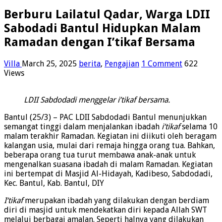
Berburu Lailatul Qadar, Warga LDII
Sabodadi Bantul Hidupkan Malam
Ramadan dengan I’tikaf Bersama
Villa
March 25, 2025
berita
,
Pengajian
1 Comment
622
Views
LDII Sabdodadi menggelar i’tikaf bersama.
Bantul (25/3) – PAC LDII Sabdodadi Bantul menunjukkan
semangat tinggi dalam menjalankan ibadah
i‘tikaf
selama 10
malam terakhir Ramadan. Kegiatan ini diikuti oleh beragam
kalangan usia, mulai dari remaja hingga orang tua. Bahkan,
beberapa orang tua turut membawa anak-anak untuk
mengenalkan suasana ibadah di malam Ramadan. Kegiatan
ini bertempat di Masjid Al-Hidayah, Kadibeso, Sabdodadi,
Kec. Bantul, Kab. Bantul, DIY
I‘tikaf
merupakan ibadah yang dilakukan dengan berdiam
diri di masjid untuk mendekatkan diri kepada Allah SWT
melalui berbagai amalan. Seperti halnya yang dilakukan