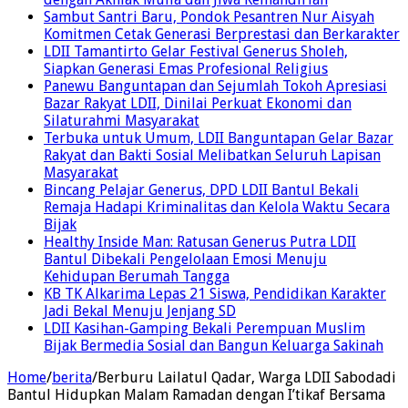
Sambut Santri Baru, Pondok Pesantren Nur Aisyah
Komitmen Cetak Generasi Berprestasi dan Berkarakter
LDII Tamantirto Gelar Festival Generus Sholeh,
Siapkan Generasi Emas Profesional Religius
Panewu Banguntapan dan Sejumlah Tokoh Apresiasi
Bazar Rakyat LDII, Dinilai Perkuat Ekonomi dan
Silaturahmi Masyarakat
Terbuka untuk Umum, LDII Banguntapan Gelar Bazar
Rakyat dan Bakti Sosial Melibatkan Seluruh Lapisan
Masyarakat
Bincang Pelajar Generus, DPD LDII Bantul Bekali
Remaja Hadapi Kriminalitas dan Kelola Waktu Secara
Bijak
Healthy Inside Man: Ratusan Generus Putra LDII
Bantul Dibekali Pengelolaan Emosi Menuju
Kehidupan Berumah Tangga
KB TK Alkarima Lepas 21 Siswa, Pendidikan Karakter
Jadi Bekal Menuju Jenjang SD
LDII Kasihan-Gamping Bekali Perempuan Muslim
Bijak Bermedia Sosial dan Bangun Keluarga Sakinah
Home
/
berita
/
Berburu Lailatul Qadar, Warga LDII Sabodadi
Bantul Hidupkan Malam Ramadan dengan I’tikaf Bersama