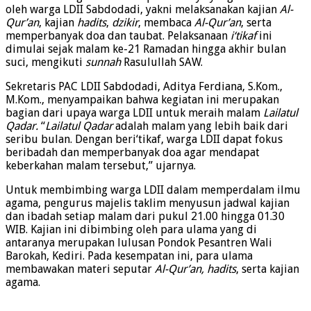
oleh warga LDII Sabdodadi, yakni melaksanakan kajian
Al-
Qur’an
, kajian
hadits
,
dzikir
, membaca
Al-Qur’an
, serta
memperbanyak doa dan taubat. Pelaksanaan
i‘tikaf
ini
dimulai sejak malam ke-21 Ramadan hingga akhir bulan
suci, mengikuti
sunnah
Rasulullah SAW.
Sekretaris PAC LDII Sabdodadi, Aditya Ferdiana, S.Kom.,
M.Kom., menyampaikan bahwa kegiatan ini merupakan
bagian dari upaya warga LDII untuk meraih malam
Lailatul
Qadar.
“
Lailatul Qadar
adalah malam yang lebih baik dari
seribu bulan. Dengan beri‘tikaf, warga LDII dapat fokus
beribadah dan memperbanyak doa agar mendapat
keberkahan malam tersebut,” ujarnya.
Untuk membimbing warga LDII dalam memperdalam ilmu
agama, pengurus majelis taklim menyusun jadwal kajian
dan ibadah setiap malam dari pukul 21.00 hingga 01.30
WIB. Kajian ini dibimbing oleh para ulama yang di
antaranya merupakan lulusan Pondok Pesantren Wali
Barokah, Kediri. Pada kesempatan ini, para ulama
membawakan materi seputar
Al-Qur’an, hadits
, serta kajian
agama.