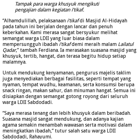
Tampak para warga khusyuk mengikuti
pengajian dalam kegiatan i’tikaf.
“Alhamdulillah, pelaksanaan
i‘tikaf
di Masjid Al-Hidayah
pada tahun ini berjalan dengan lancar dan penuh
keberkahan. Kami merasa sangat bersyukur melihat
semangat warga LDII yang luar biasa dalam
mempersungguh ibadah
i‘tikaf
demi meraih malam
Lailatul
Qadar
,” tambah Ferdiana. Ia merasakan suasana masjid yang
khusyuk, tertib, hangat, dan terasa begitu hidup setiap
malamnya.
Untuk mendukung kenyamanan, pengurus majelis taklim
juga menyediakan berbagai fasilitas, seperti tempat yang
nyaman, tempat wudhu, keamanan, serta konsumsi berupa
snack ringan, makan sahur, dan minuman hangat. Semua ini
disiapkan dengan semangat gotong royong dari seluruh
warga LDII Sabdodadi.
“Saya merasa tenang dan lebih khusyuk dalam beribadah.
Suasana masjid sangat mendukung, dan adanya kajian
agama semakin menambah wawasan serta motivasi dalam
meningkatkan ibadah,” tutur salah satu warga LDII
Sabdodadi, Rahayumi.