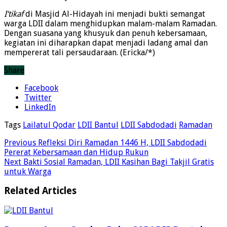
I‘tikaf
di Masjid Al-Hidayah ini menjadi bukti semangat
warga LDII dalam menghidupkan malam-malam Ramadan.
Dengan suasana yang khusyuk dan penuh kebersamaan,
kegiatan ini diharapkan dapat menjadi ladang amal dan
mempererat tali persaudaraan. (Ericka/*)
Share
Facebook
Twitter
LinkedIn
Tags
Lailatul Qodar
LDII Bantul
LDII Sabdodadi
Ramadan
Previous
Refleksi Diri Ramadan 1446 H, LDII Sabdodadi
Pererat Kebersamaan dan Hidup Rukun
Next
Bakti Sosial Ramadan, LDII Kasihan Bagi Takjil Gratis
untuk Warga
Related Articles