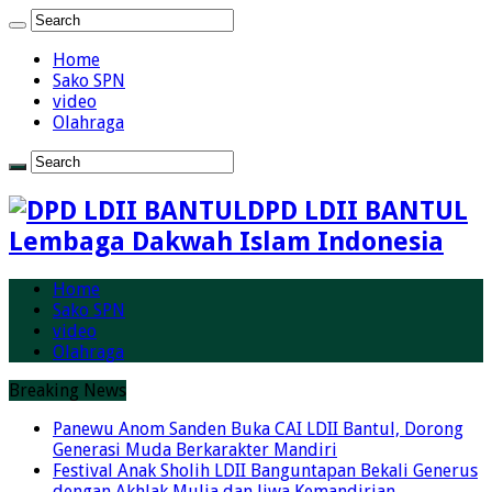
Home
Sako SPN
video
Olahraga
DPD LDII BANTUL
Lembaga Dakwah Islam Indonesia
Home
Sako SPN
video
Olahraga
Breaking News
Panewu Anom Sanden Buka CAI LDII Bantul, Dorong
Generasi Muda Berkarakter Mandiri
Festival Anak Sholih LDII Banguntapan Bekali Generus
dengan Akhlak Mulia dan Jiwa Kemandirian