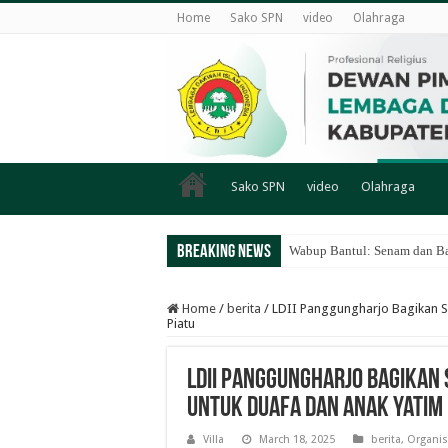
Home
Sako SPN
video
Olahraga
Sako SPN
video
Olahraga
Breaking News
Wabup Bantul: Senam dan Ba
Home
/
berita
/
LDII Panggungharjo Bagikan S
Piatu
LDII Panggungharjo Bagikan
untuk Duafa dan Anak Yatim 
Villa
March 18, 2025
berita
,
Organis