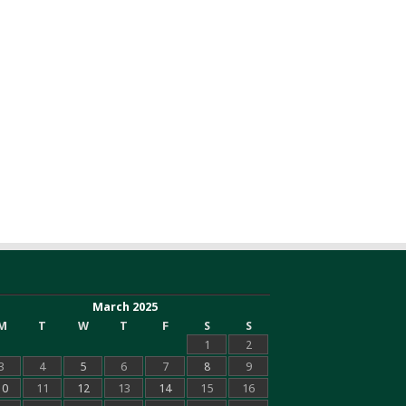
March 2025
M
T
W
T
F
S
S
1
2
3
4
5
6
7
8
9
10
11
12
13
14
15
16