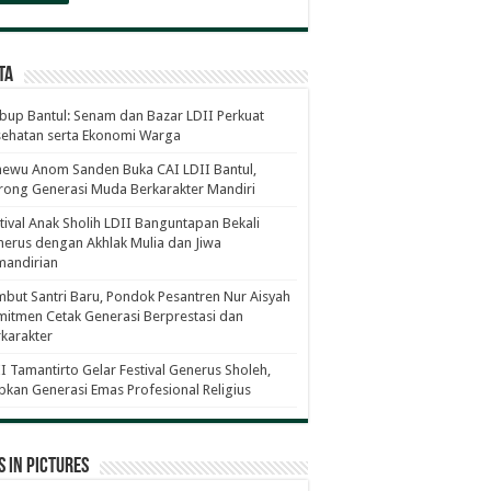
ta
up Bantul: Senam dan Bazar LDII Perkuat
sehatan serta Ekonomi Warga
ewu Anom Sanden Buka CAI LDII Bantul,
ong Generasi Muda Berkarakter Mandiri
tival Anak Sholih LDII Banguntapan Bekali
erus dengan Akhlak Mulia dan Jiwa
mandirian
but Santri Baru, Pondok Pesantren Nur Aisyah
itmen Cetak Generasi Berprestasi dan
karakter
I Tamantirto Gelar Festival Generus Sholeh,
pkan Generasi Emas Profesional Religius
 in Pictures