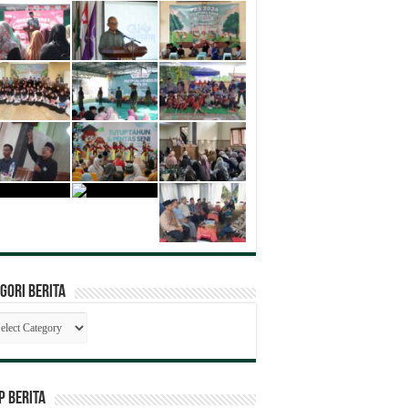
gori Berita
egori
ita
P BERITA