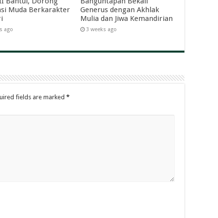
II Bantul, Dorong
Banguntapan Bekali
si Muda Berkarakter
Generus dengan Akhlak
i
Mulia dan Jiwa Kemandirian
s ago
3 weeks ago
uired fields are marked
*