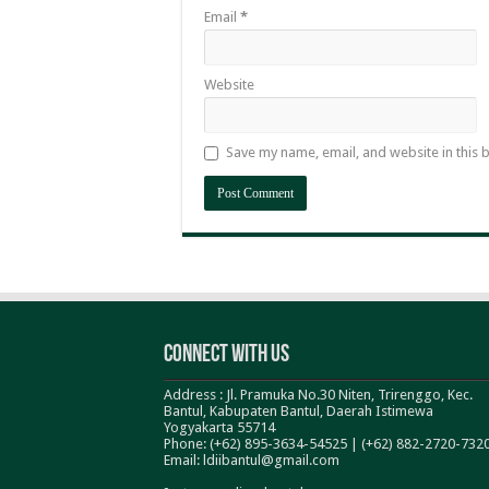
Email
*
Website
Save my name, email, and website in this 
Connect With Us
Address : Jl. Pramuka No.30 Niten, Trirenggo, Kec.
Bantul, Kabupaten Bantul, Daerah Istimewa
Yogyakarta 55714
Phone: (+62) 895-3634-54525 | (+62) 882-2720-732
Email: ldiibantul@gmail.com