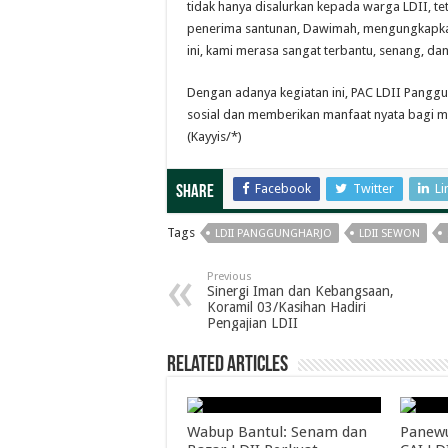
tidak hanya disalurkan kepada warga LDII, t
penerima santunan, Dawimah, mengungkapkan 
ini, kami merasa sangat terbantu, senang, da
Dengan adanya kegiatan ini, PAC LDII Pangg
sosial dan memberikan manfaat nyata bagi 
(Kayyis/*)
Facebook
Twitter
Li
Share
Tags
LDII PANGGUNGHARJO
LDII SEWON
Previous
Sinergi Iman dan Kebangsaan,
Koramil 03/Kasihan Hadiri
Pengajian LDII
Related Articles
Wabup Bantul: Senam dan
Panew