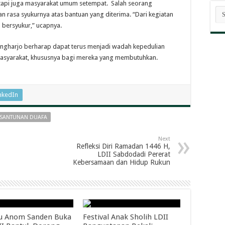
etapi juga masyarakat umum setempat. Salah seorang
AR
rasa syukurnya atas bantuan yang diterima. “Dari kegiatan
BE
n bersyukur,” ucapnya.
ungharjo berharap dapat terus menjadi wadah kepedulian
masyarakat, khususnya bagi mereka yang membutuhkan.
nkedIn
SANTUNAN DUAFA
Next
Refleksi Diri Ramadan 1446 H,
LDII Sabdodadi Pererat
Kebersamaan dan Hidup Rukun
u Anom Sanden Buka
Festival Anak Sholih LDII