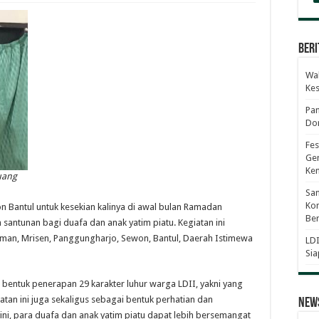
Beri
Wab
Ke
Pan
Dor
Fes
Gen
Ke
uang
Sam
Kom
n Bantul untuk kesekian kalinya di awal bulan Ramadan
Ber
 santunan bagi duafa dan anak yatim piatu. Kegiatan ini
-Iman, Mrisen, Panggungharjo, Sewon, Bantul, Daerah Istimewa
LDI
Sia
 bentuk penerapan 29 karakter luhur warga LDII, yakni yang
n ini juga sekaligus sebagai bentuk perhatian dan
News
ni, para duafa dan anak yatim piatu dapat lebih bersemangat