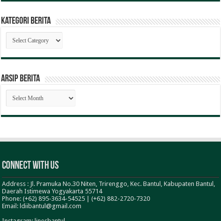
Kategori Berita
Kategori
Berita
ARSIP BERITA
ARSIP
BERITA
Connect With Us
Address : Jl. Pramuka No.30 Niten, Trirenggo, Kec. Bantul, Kabupaten Bantul,
Daerah Istimewa Yogyakarta 55714
Phone: (+62) 895-3634-54525 | (+62) 882-2720-7320
Email: ldiibantul@gmail.com
Instagram: linesbantul