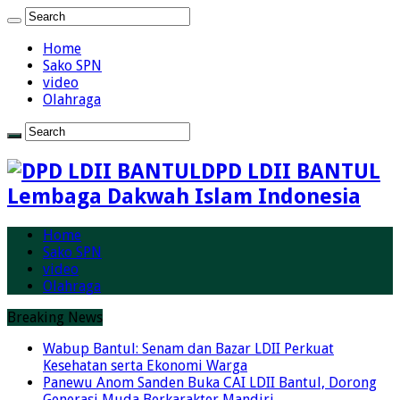
Home
Sako SPN
video
Olahraga
DPD LDII BANTUL
Lembaga Dakwah Islam Indonesia
Home
Sako SPN
video
Olahraga
Breaking News
Wabup Bantul: Senam dan Bazar LDII Perkuat
Kesehatan serta Ekonomi Warga
Panewu Anom Sanden Buka CAI LDII Bantul, Dorong
Generasi Muda Berkarakter Mandiri