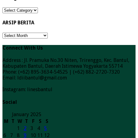
Kategori
Berita
ARSIP BERITA
ARSIP
BERITA
Connect With Us
Address : Jl. Pramuka No.30 Niten, Trirenggo, Kec. Bantul,
Kabupaten Bantul, Daerah Istimewa Yogyakarta 55714
Phone: (+62) 895-3634-54525 | (+62) 882-2720-7320
Email: ldiibantul@gmail.com
Instagram: linesbantul
Social
January 2025
M
T
W
T
F
S
S
1
2
3
4
5
6
7
8
9
10
11
12