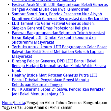
Festival Anak Sholih LDII Banguntapan Bekali Generus
dengan Akhlak Mulia dan Jiwa Kemandirian
Sambut Santri Baru, Pondok Pesantren Nur Aisyah
Komitmen Cetak Generasi Berprestasi dan Berkarakter
LDII Tamantirto Gelar Festival Generus Sholeh,
Siapkan Generasi Emas Profesional Religius
Panewu Banguntapan dan Sejumlah Tokoh Apresiasi
Bazar Rakyat LDII, Dinilai Perkuat Ekonomi dan
Silaturahmi Masyarakat
Terbuka untuk Umum, LDII Banguntapan Gelar Bazar
Rakyat dan Bakti Sosial Melibatkan Seluruh Lapisan
Masyarakat
Bincang Pelajar Generus, DPD LDII Bantul Bekali
Remaja Hadapi Kriminalitas dan Kelola Waktu Secara
Bijak
Healthy Inside Man: Ratusan Generus Putra LDII
Bantul Dibekali Pengelolaan Emosi Menuju
Kehidupan Berumah Tangga
KB TK Alkarima Lepas 21 Siswa, Pendidikan Karakter
Jadi Bekal Menuju Jenjang SD
Home
/
berita
/
Pengajian Akhir Tahun Generus Banguntapan
Yogyakarta : Zona Aman di Akhir Zaman