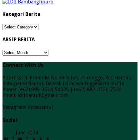
Kategori Berita
Kategori
Berita
ARSIP BERITA
ARSIP
BERITA
Connect With Us
Address : Jl. Pramuka No.30 Niten, Trirenggo, Kec. Bantul,
Kabupaten Bantul, Daerah Istimewa Yogyakarta 55714
Phone: (+62) 895-3634-54525 | (+62) 882-2720-7320
Email: ldiibantul@gmail.com
Instagram: linesbantul
Social
June 2024
M
T
W
T
F
S
S