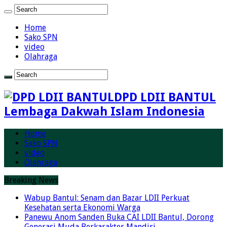
Home
Sako SPN
video
Olahraga
DPD LDII BANTUL
Lembaga Dakwah Islam Indonesia
Home
Sako SPN
video
Olahraga
Breaking News
Wabup Bantul: Senam dan Bazar LDII Perkuat
Kesehatan serta Ekonomi Warga
Panewu Anom Sanden Buka CAI LDII Bantul, Dorong
Generasi Muda Berkarakter Mandiri