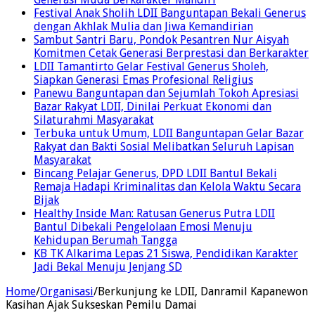
Festival Anak Sholih LDII Banguntapan Bekali Generus
dengan Akhlak Mulia dan Jiwa Kemandirian
Sambut Santri Baru, Pondok Pesantren Nur Aisyah
Komitmen Cetak Generasi Berprestasi dan Berkarakter
LDII Tamantirto Gelar Festival Generus Sholeh,
Siapkan Generasi Emas Profesional Religius
Panewu Banguntapan dan Sejumlah Tokoh Apresiasi
Bazar Rakyat LDII, Dinilai Perkuat Ekonomi dan
Silaturahmi Masyarakat
Terbuka untuk Umum, LDII Banguntapan Gelar Bazar
Rakyat dan Bakti Sosial Melibatkan Seluruh Lapisan
Masyarakat
Bincang Pelajar Generus, DPD LDII Bantul Bekali
Remaja Hadapi Kriminalitas dan Kelola Waktu Secara
Bijak
Healthy Inside Man: Ratusan Generus Putra LDII
Bantul Dibekali Pengelolaan Emosi Menuju
Kehidupan Berumah Tangga
KB TK Alkarima Lepas 21 Siswa, Pendidikan Karakter
Jadi Bekal Menuju Jenjang SD
Home
/
Organisasi
/
Berkunjung ke LDII, Danramil Kapanewon
Kasihan Ajak Sukseskan Pemilu Damai