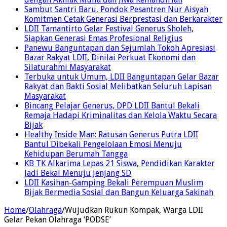
Sambut Santri Baru, Pondok Pesantren Nur Aisyah
Komitmen Cetak Generasi Berprestasi dan Berkarakter
LDII Tamantirto Gelar Festival Generus Sholeh,
Siapkan Generasi Emas Profesional Religius
Panewu Banguntapan dan Sejumlah Tokoh Apresiasi
Bazar Rakyat LDII, Dinilai Perkuat Ekonomi dan
Silaturahmi Masyarakat
Terbuka untuk Umum, LDII Banguntapan Gelar Bazar
Rakyat dan Bakti Sosial Melibatkan Seluruh Lapisan
Masyarakat
Bincang Pelajar Generus, DPD LDII Bantul Bekali
Remaja Hadapi Kriminalitas dan Kelola Waktu Secara
Bijak
Healthy Inside Man: Ratusan Generus Putra LDII
Bantul Dibekali Pengelolaan Emosi Menuju
Kehidupan Berumah Tangga
KB TK Alkarima Lepas 21 Siswa, Pendidikan Karakter
Jadi Bekal Menuju Jenjang SD
LDII Kasihan-Gamping Bekali Perempuan Muslim
Bijak Bermedia Sosial dan Bangun Keluarga Sakinah
Home
/
Olahraga
/
Wujudkan Rukun Kompak, Warga LDII
Gelar Pekan Olahraga ‘PODSE’