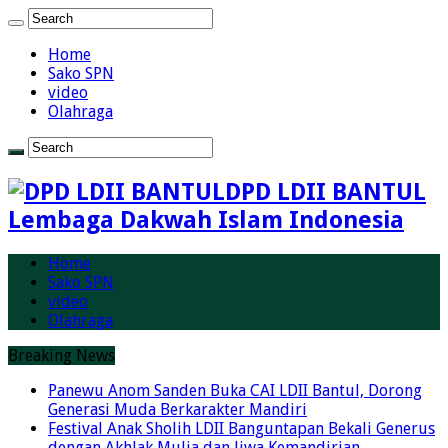
Home
Sako SPN
video
Olahraga
DPD LDII BANTUL
Lembaga Dakwah Islam Indonesia
Home
Sako SPN
video
Olahraga
Breaking News
Panewu Anom Sanden Buka CAI LDII Bantul, Dorong
Generasi Muda Berkarakter Mandiri
Festival Anak Sholih LDII Banguntapan Bekali Generus
dengan Akhlak Mulia dan Jiwa Kemandirian