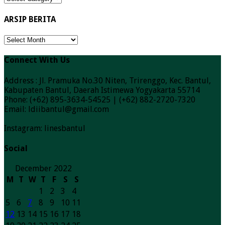
Berita
ARSIP BERITA
ARSIP
BERITA
Connect With Us
Address : Jl. Pramuka No.30 Niten, Trirenggo, Kec. Bantul,
Kabupaten Bantul, Daerah Istimewa Yogyakarta 55714
Phone: (+62) 895-3634-54525 | (+62) 882-2720-7320
Email: ldiibantul@gmail.com
Instagram: linesbantul
Social
December 2022
M
T
W
T
F
S
S
1
2
3
4
5
6
7
8
9
10
11
12
13
14
15
16
17
18