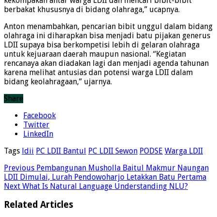
kekompakan antar warga LDII dan mencari bibit-bibit
berbakat khususnya di bidang olahraga,” ucapnya.
Anton menambahkan, pencarian bibit unggul dalam bidang
olahraga ini diharapkan bisa menjadi batu pijakan generus
LDII supaya bisa berkompetisi lebih di gelaran olahraga
untuk kejuaraan daerah maupun nasional. “Kegiatan
rencanaya akan diadakan lagi dan menjadi agenda tahunan
karena melihat antusias dan potensi warga LDII dalam
bidang keolahragaan,” ujarnya.
Share
Facebook
Twitter
LinkedIn
Tags
ldii
PC LDII Bantul
PC LDII Sewon
PODSE
Warga LDII
Previous
Pembangunan Musholla Baitul Makmur Naungan
LDII Dimulai, Lurah Pendowoharjo Letakkan Batu Pertama
Next
What Is Natural Language Understanding NLU?
Related Articles