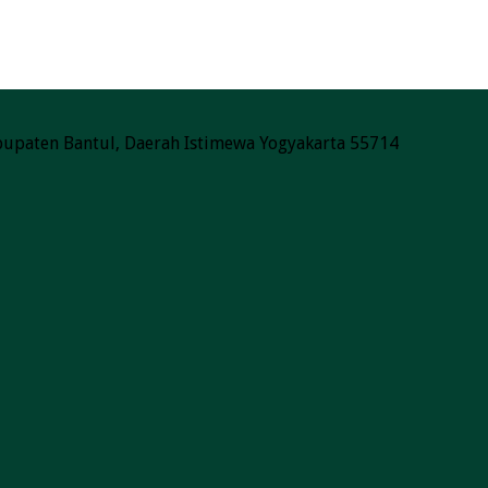
Kabupaten Bantul, Daerah Istimewa Yogyakarta 55714