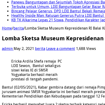
Panewu Banguntapan dan Sejumlah Tokoh Apresiasi Baza
Terbuka untuk Umum, LDII Banguntapan Gelar Bazar Rak
Bincang Pelajar Generus, DPD LDII Bantul Bekali Remaja
Healthy Inside Man: Ratusan Generus Putra LDII Bant
KB TK Alkarima Lepas 21 Siswa, Pendidikan Karakter Ja
Home
/
berita
/
Lomba Sketsa Museum Kepresidenan RI Balai Kir
Lomba Sketsa Museum Kepresidenan RI 
admin
May 2, 2021
berita
Leave a comment
1,688 Views
Ericka Ardila Shefa remaja PC
LDII Sewon, Bantul sekaligus
siswi kelas XI di SMSR
Yogyakarta berhasil meraih
prestasi di tengah pandemi.
Bantul (02/05/2021), Kabar gembira datang dari remaja Pimp
jurusam animasi SMSR Yogyakarta ini berhasil meraih prest
Kementerian Pendidikan dan Kebudayaan pada tanggal 12 Feb
Ericka berhasil menyabet Juara 2 sketsa terbaik kategori pe