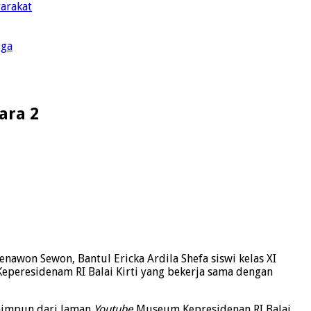
yarakat
gga
ara 2
awon Sewon, Bantul Ericka Ardila Shefa siswi kelas XI
peresidenam RI Balai Kirti yang bekerja sama dengan
ihimpun dari laman
Youtube
Museum Kepresidenan RI Balai