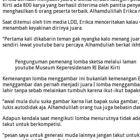
Kirti ada 800 karya yang berhasil diterima oleh panitia pe
menghasilkan 6 orang peserta terbaik. Alhamdulillah Erikca
Saat ditemui oleh tim media LDII, Erikca menceritakan kala
menambah keyakinan dirinya juara.
“Pertama kali dikabarin teman gak nyangka kalo menang juar
sendiri lewat youtube baru percaya. Alhamduliah berkat ikhti
Pengunguman pemenang lomba sketsa melalui laman
youtube Museum Keperesidenam RI Balai Kirti
Kemenangan lomba menggambar ini bukanlah kemenangan Eric
menggambar dan pernah menjadi juara I lomba menggambar t
lahir tanpa sebab melainkan tumbuh karena ikut-ikut bapa
“awal mula dulu suka gambar karna liat bapak suka gambar, a
lukis autodidak aja. Alhamdulilah orang tua juga bebasin 
Adapun kendala saat mengikuti lomba menurutnya tidak ada.
takut untuk berkompetisi.
“pesan saya untuk generasi muda lainnya jangan takut untuk