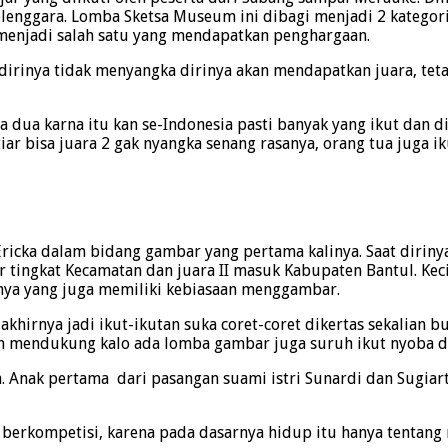
nyelenggara. Lomba Sketsa Museum ini dibagi menjadi 2 katego
 menjadi salah satu yang mendapatkan penghargaan.
u dirinya tidak menyangka dirinya akan mendapatkan juara, te
a dua karna itu kan se-Indonesia pasti banyak yang ikut dan d
ar bisa juara 2 gak nyangka senang rasanya, orang tua juga ik
ka dalam bidang gambar yang pertama kalinya. Saat dirinya 
ingkat Kecamatan dan juara II masuk Kabupaten Bantul. Kec
knya yang juga memiliki kebiasaan menggambar.
khirnya jadi ikut-ikutan suka coret-coret dikertas sekalian 
dan mendukung kalo ada lomba gambar juga suruh ikut nyoba d
 Anak pertama dari pasangan suami istri Sunardi dan Sugiart
 berkompetisi, karena pada dasarnya hidup itu hanya tentang 