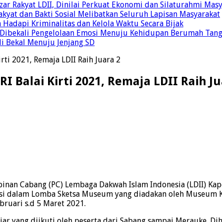
r Rakyat LDII, Dinilai Perkuat Ekonomi dan Silaturahmi Mas
yat dan Bakti Sosial Melibatkan Seluruh Lapisan Masyarakat
 Hadapi Kriminalitas dan Kelola Waktu Secara Bijak
ul Dibekali Pengelolaan Emosi Menuju Kehidupan Berumah Tan
di Bekal Menuju Jenjang SD
ti 2021, Remaja LDII Raih Juara 2
Balai Kirti 2021, Remaja LDII Raih Ju
inan Cabang (PC) Lembaga Dakwah Islam Indonesia (LDII) Kapen
asi dalam Lomba Sketsa Museum yang diadakan oleh Museum Ke
ruari s.d 5 Maret 2021.
lajar yang diikuti oleh peserta dari Sabang sampai Merauke. D