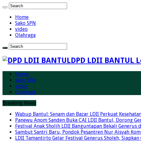
Home
Sako SPN
video
Olahraga
DPD LDII BANTUL L
Home
Sako SPN
video
Olahraga
Breaking News
Wabup Bantul: Senam dan Bazar LDII Perkuat Kesehata
Panewu Anom Sanden Buka CAI LDII Bantul, Dorong Ge
Festival Anak Sholih LDII Banguntapan Bekali Generus
Sambut Santri Baru, Pondok Pesantren Nur Aisyah Komi
LDII Tamantirto Gelar Festival Generus Sholeh, Siapkan