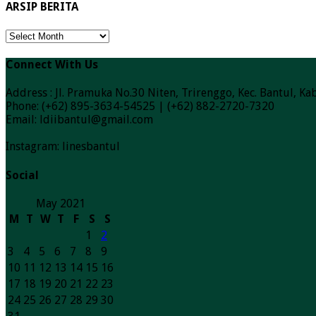
ARSIP BERITA
ARSIP
BERITA
Connect With Us
Address : Jl. Pramuka No.30 Niten, Trirenggo, Kec. Bantul, 
Phone: (+62) 895-3634-54525 | (+62) 882-2720-7320
Email: ldiibantul@gmail.com
Instagram: linesbantul
Social
May 2021
M
T
W
T
F
S
S
1
2
3
4
5
6
7
8
9
10
11
12
13
14
15
16
17
18
19
20
21
22
23
24
25
26
27
28
29
30