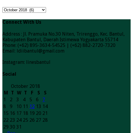
ARSIP
BERITA
Connect With Us
Address : Jl. Pramuka No.30 Niten, Trirenggo, Kec. Bantul,
Kabupaten Bantul, Daerah Istimewa Yogyakarta 55714
Phone: (+62) 895-3634-54525 | (+62) 882-2720-7320
Email: ldiibantul@gmail.com
Instagram: linesbantul
Social
October 2018
M
T
W
T
F
S
S
1
2
3
4
5
6
7
8
9
10
11
12
13
14
15
16
17
18
19
20
21
22
23
24
25
26
27
28
29
30
31