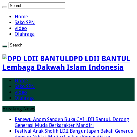
Home
Sako SPN
video
Olahraga
DPD LDII BANTUL
Lembaga Dakwah Islam Indonesia
Home
Sako SPN
video
Olahraga
Breaking News
Panewu Anom Sanden Buka CAI LDII Bantul, Dorong
Generasi Muda Berkarakter Mandiri
Festival Anak Sholih LDII Banguntapan Bekali Generus
dengan Akhlak Mulia dan Jiwa Kemandirian