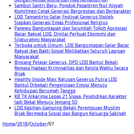
Sambut Santri Baru, Pondok Pesantren Nur Aisyah
Komitmen Cetak Generasi Berprestasi dan Berkarakter
LDII Tamantirto Gelar Festival Generus Sholeh,
Siapkan Generasi Emas Profesional Religius
Panewu Banguntapan dan Sejumlah Tokoh Apresiasi
Bazar Rakyat LDII, Dinilai Perkuat Ekonomi dan
Silaturahmi Masyarakat
Terbuka untuk Umum, LDII Banguntapan Gelar Bazar
Rakyat dan Bakti Sosial Melibatkan Seluruh Lapisan
Masyarakat
Bincang Pelajar Generus, DPD LDII Bantul Bekali
Remaja Hadapi Kriminalitas dan Kelola Waktu Secara
Bijak
Healthy Inside Man: Ratusan Generus Putra LDII
Bantul Dibekali Pengelolaan Emosi Menuju
Kehidupan Berumah Tangga
KB TK Alkarima Lepas 21 Siswa, Pendidikan Karakter
Jadi Bekal Menuju Jenjang SD
LDII Kasihan-Gamping Bekali Perempuan Muslim
Bijak Bermedia Sosial dan Bangun Keluarga Sakinah
Home
/
2018
/
October
/
07