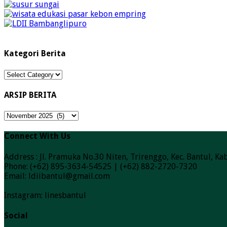
Kategori Berita
Kategori
Berita
ARSIP BERITA
ARSIP
BERITA
Connect With Us
Address : Jl. Pramuka No.30 Niten, Trirenggo, Kec. Bantul, 
Phone: (+62) 895-3634-54525 | (+62) 882-2720-7320
Email: ldiibantul@gmail.com
Instagram: linesbantul
Social