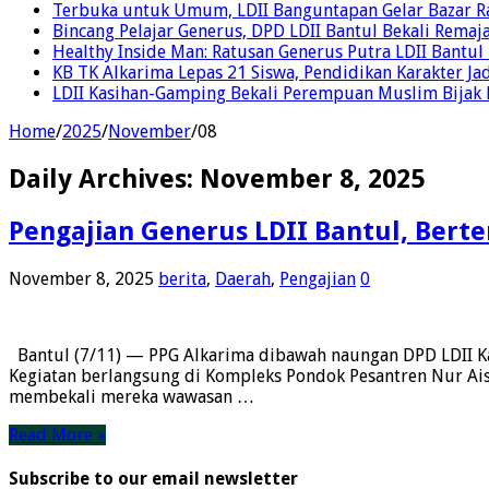
Terbuka untuk Umum, LDII Banguntapan Gelar Bazar Rak
Bincang Pelajar Generus, DPD LDII Bantul Bekali Remaja
Healthy Inside Man: Ratusan Generus Putra LDII Bant
KB TK Alkarima Lepas 21 Siswa, Pendidikan Karakter Ja
LDII Kasihan-Gamping Bekali Perempuan Muslim Bijak 
Home
/
2025
/
November
/
08
Daily Archives:
November 8, 2025
Pengajian Generus LDII Bantul, Bert
November 8, 2025
berita
,
Daerah
,
Pengajian
0
Bantul (7/11) — PPG Alkarima dibawah naungan DPD LDII Ka
Kegiatan berlangsung di Kompleks Pondok Pesantren Nur Aisy
membekali mereka wawasan …
Read More »
Subscribe to our email newsletter