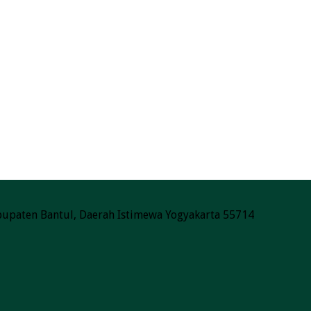
Kabupaten Bantul, Daerah Istimewa Yogyakarta 55714