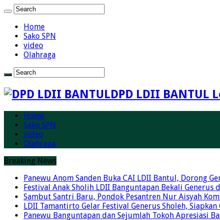
Home
Sako SPN
video
Olahraga
DPD LDII BANTUL L
Home
Sako SPN
video
Olahraga
Breaking News
Panewu Anom Sanden Buka CAI LDII Bantul, Dorong Ge
Festival Anak Sholih LDII Banguntapan Bekali Generus
Sambut Santri Baru, Pondok Pesantren Nur Aisyah Komi
LDII Tamantirto Gelar Festival Generus Sholeh, Siapkan
Panewu Banguntapan dan Sejumlah Tokoh Apresiasi Baza