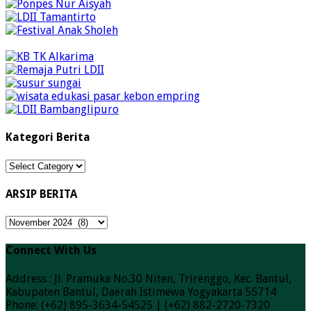
Kategori Berita
Kategori
Berita
ARSIP BERITA
ARSIP
BERITA
Connect With Us
Address : Jl. Pramuka No.30 Niten, Trirenggo, Kec. Bantul,
Kabupaten Bantul, Daerah Istimewa Yogyakarta 55714
Phone: (+62) 895-3634-54525 | (+62) 882-2720-7320