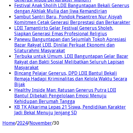
Festival Anak Sholih LDII Banguntapan Bekali Generus
dengan Akhlak Mulia dan Jiwa Kemandirian
Sambut Santri Baru, Pondok Pesantren Nur Aisyah
Komitmen Cetak Generasi Berprestasi dan Berkarakter
LDII Tamantirto Gelar Festival Generus Sholeh,
Siapkan Generasi Emas Profesional Religius
Panewu Banguntapan dan Sejumlah Tokoh Apresiasi
Bazar Rakyat LDII, Dinilai Perkuat Ekonomi dan
Silaturahmi Masyarakat
Terbuka untuk Umum, LDII Banguntapan Gelar Bazar
Rakyat dan Bakti Sosial Melibatkan Seluruh Lapisan
Masyarakat
Bincang Pelajar Generus, DPD LDII Bantul Bekali
Remaja Hadapi Kriminalitas dan Kelola Waktu Secara
Bijak
Healthy Inside Man: Ratusan Generus Putra LDII
Bantul Dibekali Pengelolaan Emosi Menuju
Kehidupan Berumah Tangga
KB TK Alkarima Lepas 21 Siswa, Pendidikan Karakter
Jadi Bekal Menuju Jenjang SD
Home
/
2024
/
November
/
30