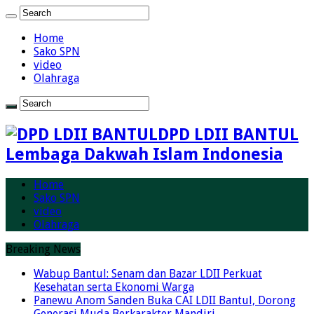
Home
Sako SPN
video
Olahraga
DPD LDII BANTUL
Lembaga Dakwah Islam Indonesia
Home
Sako SPN
video
Olahraga
Breaking News
Wabup Bantul: Senam dan Bazar LDII Perkuat
Kesehatan serta Ekonomi Warga
Panewu Anom Sanden Buka CAI LDII Bantul, Dorong
Generasi Muda Berkarakter Mandiri