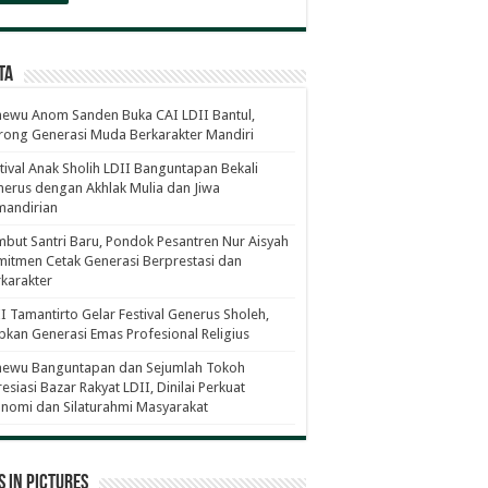
ta
ewu Anom Sanden Buka CAI LDII Bantul,
ong Generasi Muda Berkarakter Mandiri
tival Anak Sholih LDII Banguntapan Bekali
erus dengan Akhlak Mulia dan Jiwa
mandirian
but Santri Baru, Pondok Pesantren Nur Aisyah
itmen Cetak Generasi Berprestasi dan
karakter
I Tamantirto Gelar Festival Generus Sholeh,
pkan Generasi Emas Profesional Religius
newu Banguntapan dan Sejumlah Tokoh
esiasi Bazar Rakyat LDII, Dinilai Perkuat
nomi dan Silaturahmi Masyarakat
 in Pictures