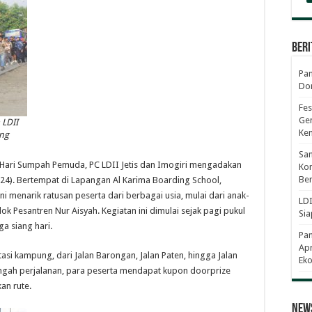
Beri
Pan
Dor
Fes
Gen
 LDII
Ke
ing
Sam
 Hari Sumpah Pemuda, PC LDII Jetis dan Imogiri mengadakan
Kom
Ber
24). Bertempat di Lapangan Al Karima Boarding School,
ni menarik ratusan peserta dari berbagai usia, mulai dari anak-
LDI
ok Pesantren Nur Aisyah. Kegiatan ini dimulai sejak pagi pukul
Sia
a siang hari.
Pa
Apr
i kampung, dari Jalan Barongan, Jalan Paten, hingga Jalan
Eko
tengah perjalanan, para peserta mendapat kupon doorprize
an rute.
News