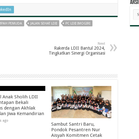
ARSI
nkedIn
AR
BE
MPAH PEMUDA
JALAN SEHAT LDII
PC LDII IMOGIRI
Next
Rakerda LDII Bantul 2024,
Tingkatkan Sinergi Organisasi
l Anak Sholih LDII
tapan Bekali
s dengan Akhlak
dan Jiwa Kemandirian
s ago
Sambut Santri Baru,
Pondok Pesantren Nur
Aisyah Komitmen Cetak