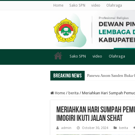
Home
Sako SPN
video
Olahraga
Sako SPN
video
Olahraga
Breaking News
Panewu Anom Sanden Buka CA
Home
/
berita
/
Meriahkan Hari Sumpah Pemuda,
Meriahkan Hari Sumpah Pemud
Imogiri Ikuti Jalan Sehat
admin
October 30, 2024
berita