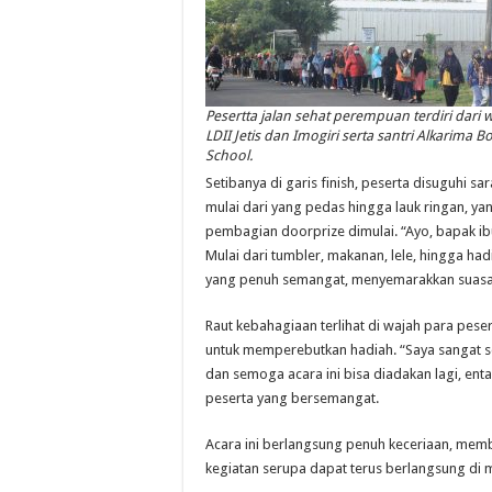
Pesertta jalan sehat perempuan terdiri dari 
LDII Jetis dan Imogiri serta santri Alkarima B
School.
Setibanya di garis finish, peserta disuguhi s
mulai dari yang pedas hingga lauk ringan, ya
pembagian doorprize dimulai. “Ayo, bapak ibu
Mulai dari tumbler, makanan, lele, hingga h
yang penuh semangat, menyemarakkan suasa
Raut kebahagiaan terlihat di wajah para pes
untuk memperebutkan hadiah. “Saya sangat se
dan semoga acara ini bisa diadakan lagi, enta
peserta yang bersemangat.
Acara ini berlangsung penuh keceriaan, me
kegiatan serupa dapat terus berlangsung di 