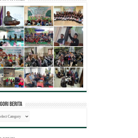
gori Berita
egori
ita