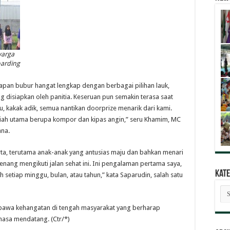
warga
oarding
arapan bubur hangat lengkap dengan berbagai pilihan lauk,
ng disiapkan oleh panitia. Keseruan pun semakin terasa saat
, kakak adik, semua nantikan doorprize menarik dari kami.
adiah utama berupa kompor dan kipas angin,” seru Khamim, MC
na.
erta, terutama anak-anak yang antusias maju dan bahkan menari
nang mengikuti jalan sehat ini. Ini pengalaman pertama saya,
Kate
h setiap minggu, bulan, atau tahun,” kata Saparudin, salah satu
Kat
Ber
mbawa kehangatan di tengah masyarakat yang berharap
masa mendatang. (Ctr/*)