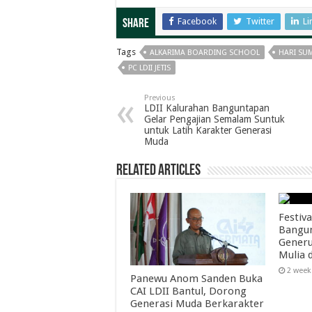
Facebook
Twitter
Li
Share
Tags
ALKARIMA BOARDING SCHOOL
HARI SU
PC LDII JETIS
Previous
LDII Kalurahan Banguntapan
Gelar Pengajian Semalam Suntuk
untuk Latih Karakter Generasi
Muda
Related Articles
Festiva
Bangun
Generu
Mulia 
2 week
Panewu Anom Sanden Buka
CAI LDII Bantul, Dorong
Generasi Muda Berkarakter