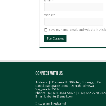
Email
*
Website
Save my name, email, and website in this 
Connect With Us
Address : Jl. Pramuka No.30 Niten, Trirenggo, Kec.
Bantul, Kabupaten Bantul, Daerah Istimewa
Yogyakarta 55714
Phone: (+62) 895-3634-54525 | (+62) 882-2720-732
Email: ldiibantul@gmail.com
Instagram: linesbantul